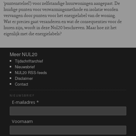
‘puntenstelsel’) voor zelfstandige huurwoningen aangepast. De
huidige punten voor verwarmingsmethode en isolatie worden
vervangen door punten voor het energielabel van de woning.
Wat er precies gaat veranderen en wat de consequenties voor de
huren zijn, wordt in deze Nul20 beschreven. Maar hoe zit het
eigenlijk met die energielabels?
Meer NUL20
Meer NUL20
Tijdschriftarchief
Nieuwsbrief
NUL20 RSS-feeds
Disclaimer
Contact
NIEUWSBRIEF
E-mailadres *
Voornaam