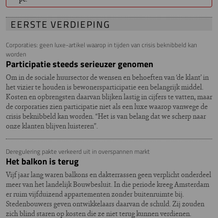
EERSTE VERDIEPING
Corporaties: geen luxe-artikel waarop in tijden van crisis beknibbeld kan
worden
Participatie steeds serieuzer genomen
Om in de sociale huursector de wensen en behoeften van ‘de klant’ in
het vizier te houden is bewonersparticipatie een belangrijk middel.
Kosten en opbrengsten daarvan blijken lastig in cijfers te vatten, maar
de corporaties zien participatie niet als een luxe waarop vanwege de
crisis beknibbeld kan worden. “Het is van belang dat we scherp naar
onze klanten blijven luisteren”.
Deregulering pakte verkeerd uit in overspannen markt
Het balkon is terug
Vijf jaar lang waren balkons en dakterrassen geen verplicht onderdeel
meer van het landelijk Bouwbesluit. In die periode kreeg Amsterdam
er ruim vijfduizend appartementen zonder buitenruimte bij.
Stedenbouwers geven ontwikkelaars daarvan de schuld. Zij zouden
zich blind staren op kosten die ze niet terug kunnen verdienen.