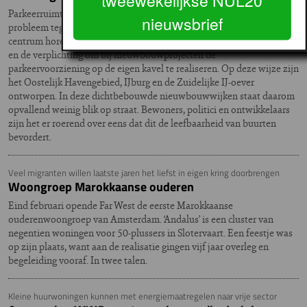
Parkeerruimte is in steden een schaars goed. In Amsterdam wordt dat
nieuwsbrief
probleem tegemoetgetreden met hoge parkeertarieven – die in het
centrum horen tot de hoogste ter wereld -, bouw van parkeergarages
en de verplichting om bij nieuwbouwprojecten de
parkeervoorziening op de eigen kavel te realiseren. Op deze wijze zijn
het Oostelijk Havengebied, IJburg en de Zuidelijke IJ-oever
ontworpen. In deze dichtbebouwde nieuwbouwwijken staat daarom
opvallend weinig blik op straat. Bewoners, politici en ontwikkelaars
zijn het er roerend over eens dat dit de leefbaarheid van buurten
bevordert.
Veel migranten willen laatste jaren het liefst in eigen kring doorbrengen
Woongroep Marokkaanse ouderen
Eind februari opende Far West de eerste Marokkaanse
ouderenwoongroep van Amsterdam. ‘Andalus’ is een cluster van
negentien woningen voor 50-plussers in Slotervaart. Een feestje was
op zijn plaats, want aan de realisatie gingen vijf jaar overleg en
begeleiding vooraf. In twee talen.
Kleine huurwoningen kunnen met energiemaatregelen naar vrije sector