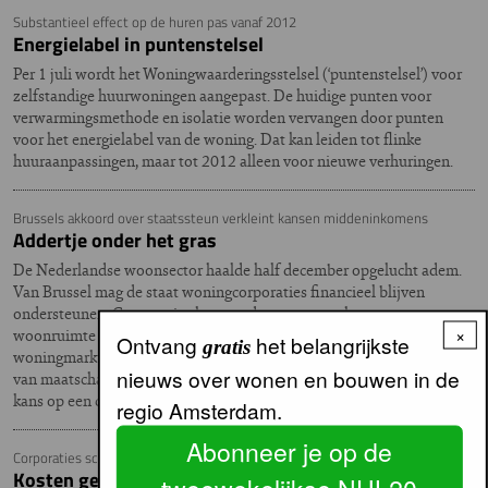
Substantieel effect op de huren pas vanaf 2012
Energielabel in puntenstelsel
Per 1 juli wordt het Woningwaarderingsstelsel (‘puntenstelsel’) voor
zelfstandige huurwoningen aangepast. De huidige punten voor
verwarmingsmethode en isolatie worden vervangen door punten
voor het energielabel van de woning. Dat kan leiden tot flinke
huuraanpassingen, maar tot 2012 alleen voor nieuwe verhuringen.
Brussels akkoord over staatssteun verkleint kansen middeninkomens
Addertje onder het gras
De Nederlandse woonsector haalde half december opgelucht adem.
Van Brussel mag de staat woningcorporaties financieel blijven
ondersteunen. Corporaties kunnen doorgaan met het verzorgen van
×
woonruimte voor mensen die het moeilijk hebben op de
Ontvang
het belangrijkste
gratis
woningmarkt, met het verbeteren van de leefbaarheid en het bouwen
nieuws over wonen en bouwen in de
van maatschappelijk vastgoed. Maar middeninkomens krijgen minder
kans op een corporatiewoning.
regio Amsterdam.
Abonneer je op de
Corporaties schrikken terug voor hoge kosten gebouwd parkeren
Kosten gebouwd parkeren
tweewekelijkse NUL20