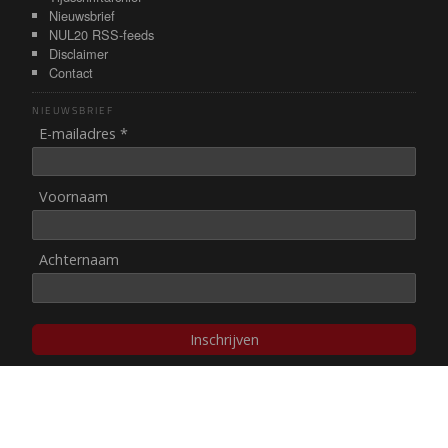
Nieuwsbrief
NUL20 RSS-feeds
Disclaimer
Contact
NIEUWSBRIEF
E-mailadres *
Voornaam
Achternaam
Inschrijven
© NUL20, 2002-heden,
auteursrechten/disclaimer
Stichting NUL20 heeft de
ANBI-status
.
Image