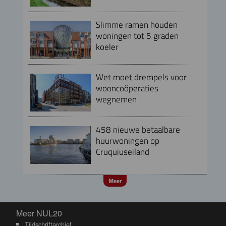
Slimme ramen houden
woningen tot 5 graden
koeler
Wet moet drempels voor
wooncoöperaties
wegnemen
458 nieuwe betaalbare
huurwoningen op
Cruquiuseiland
Meer
Meer NUL20
Meer NUL20
Tijdschriftarchief