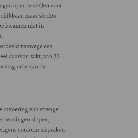
gen open te stellen voor
chikbaar, maar slechts
ge kwamen niet in
n.
oorbeeld vanwege een
el daarvan zakt, van 33
de stagnatie van de
e invoering van strenge
ies woningen slopen,
erigens conform afspraken