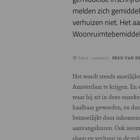
melden zich gemiddeld
verhuizen niet. Het a
Woonruimtebemiddeli
Tekst - auteur(s)
FRED VAN D
Het wordt steeds moeilijk
Amsterdam te krijgen. En wi
waar hij zit in deze onzeke
haalbaar geworden, en doo
bemoeilijkt door inkomens
aanvangshuren. Ook neemt 
sloop en verhuur in de vri