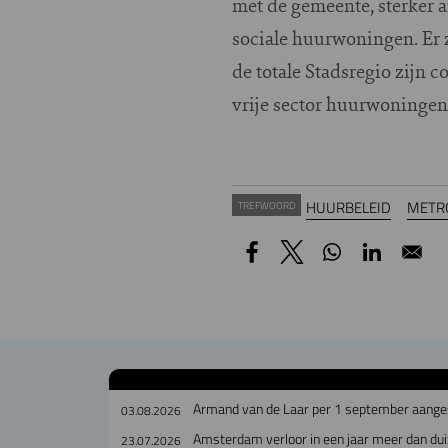
met de gemeente, sterker a
sociale huurwoningen. Er z
de totale Stadsregio zijn c
vrije sector huurwoningen,
HUURBELEID
METR
TREFWOORD
Armand van de Laar per 1 september aanges
03.08.2026
Amsterdam verloor in een jaar meer dan dui
23.07.2026