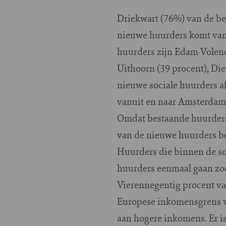
Driekwart (76%) van de be
nieuwe huurders komt van 
huurders zijn Edam-Volend
Uithoorn (39 procent), Die
nieuwe sociale huurders af
vanuit en naar Amsterdam
Omdat bestaande huurders m
van de nieuwe huurders be
Huurders die binnen de so
huurders eenmaal gaan zoe
Vierennegentig procent v
Europese inkomensgrens v
aan hogere inkomens. Er i