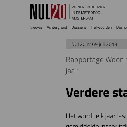
Overslaan en naar de inhoud gaan
WONEN EN BOUWEN
IN DE METROPOOL
AMSTERDAM
Hoofdnavigatie
Nieuws
Achtergrond
Dossiers
Trefwoorden
Dashb
NUL20 nr 69 juli 2013
Rapportage Woonru
jaar
Verdere st
Het wordt elk jaar las
gemiddelde inschrijfd