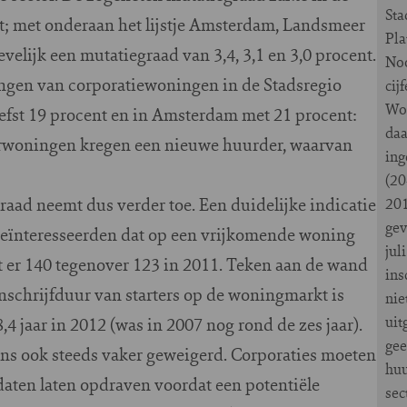
Sta
nt; met onderaan het lijstje Amsterdam, Landsmeer
Pla
velijk een mutatiegraad van 3,4, 3,1 en 3,0 procent.
Noo
ngen van corporatiewoningen in de Stadsregio
cij
Won
iefst 19 procent en in Amsterdam met 21 procent:
da
urwoningen kregen een nieuwe huurder, waarvan
ing
(20
raad neemt dus verder toe. Een duidelijke indicatie
201
gev
geïnteresseerden dat op een vrijkomende woning
jul
t er 140 tegenover 123 in 2011. Teken aan de wand
ins
nschrijfduur van starters op de woningmarkt is
nie
uit
4 jaar in 2012 (was in 2007 nog rond de zes jaar).
gee
s ook steeds vaker geweigerd. Corporaties moeten
huu
daten laten opdraven voordat een potentiële
sec