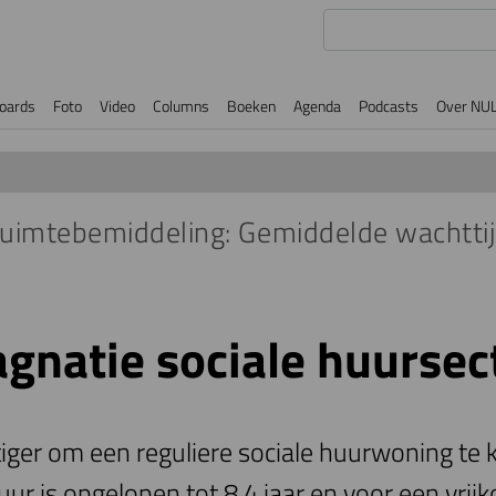
oards
Foto
Video
Columns
Boeken
Agenda
Podcasts
Over NU
imtebemiddeling: Gemiddelde wachttijd
agnatie sociale huursec
tiger om een reguliere sociale huurwoning te k
uur is opgelopen tot 8,4 jaar en voor een vr