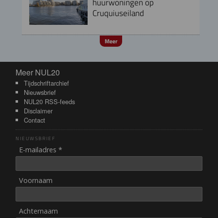
huurwoningen op
Cruquiuseiland
Meer
Meer NUL20
Meer NUL20
Tijdschriftarchief
Nieuwsbrief
NUL20 RSS-feeds
Disclaimer
Contact
NIEUWSBRIEF
E-mailadres *
Voornaam
Achternaam