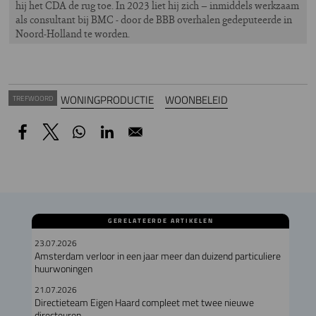
hij het CDA de rug toe. In 2023 liet hij zich – inmiddels werkzaam
als consultant bij BMC - door de BBB overhalen gedeputeerde in
Noord-Holland te worden.
WONINGPRODUCTIE
WOONBELEID
TREFWOORD
GERELATEERDE ARTIKELEN
23.07.2026
Amsterdam verloor in een jaar meer dan duizend particuliere
huurwoningen
21.07.2026
Directieteam Eigen Haard compleet met twee nieuwe
directeuren