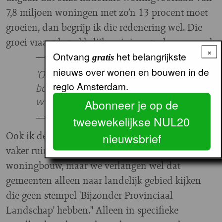
7,8 miljoen woningen met zo’n 13 procent moet
groeien, dan begrijp ik die redenering wel. Die
groei vraagt betrekkelijk weinig extra bouwgrond.
×
Ontvang
het belangrijkste
gratis
nieuws over wonen en bouwen in de
'Op zo’n in onbruik geraakt
regio Amsterdam.
boerenerf kunnen één tot drie
woningen worden gebouwd'
Abonneer je op de
tweewekelijkse NUL20
Ook ik denk dat we alle dorpen en kernen wat
nieuwsbrief
vaker ruimte kunnen bieden voor extra
woningbouw, maar we verlangen wel dat
gemeenten alleen naar landelijk gebied kijken
die geen stempel 'Bijzonder Provinciaal
Landschap' hebben." Alleen in specifieke