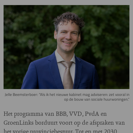
Image
Jelle Beemsterboer: “Als ik het nieuwe kabinet mag adviseren: zet vooral in
op de bouw van sociale huurwoningen.”
Het programma van BBB, VVD, PvdA en
GroenLinks borduurt voort op de afspraken van
het vorige provinciebestuur. Tot en met 2030