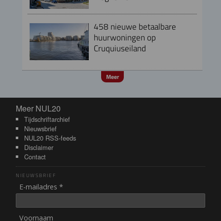
458 nieuwe betaalbare
huurwoningen op
Cruquiuseiland
Meer
Meer NUL20
Meer NUL20
Tijdschriftarchief
Nieuwsbrief
NUL20 RSS-feeds
Disclaimer
Contact
NIEUWSBRIEF
E-mailadres *
Voornaam