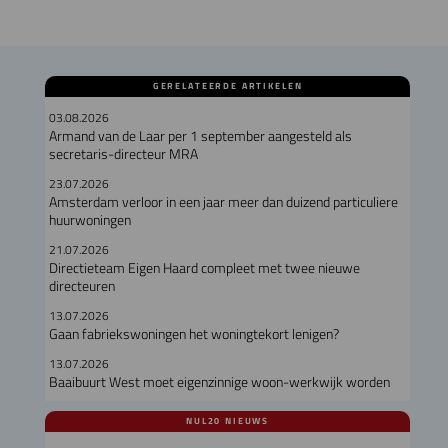
GERELATEERDE ARTIKELEN
03.08.2026
Armand van de Laar per 1 september aangesteld als
secretaris-directeur MRA
23.07.2026
Amsterdam verloor in een jaar meer dan duizend particuliere
huurwoningen
21.07.2026
Directieteam Eigen Haard compleet met twee nieuwe
directeuren
13.07.2026
Gaan fabriekswoningen het woningtekort lenigen?
13.07.2026
Baaibuurt West moet eigenzinnige woon-werkwijk worden
NUL20 NIEUWS