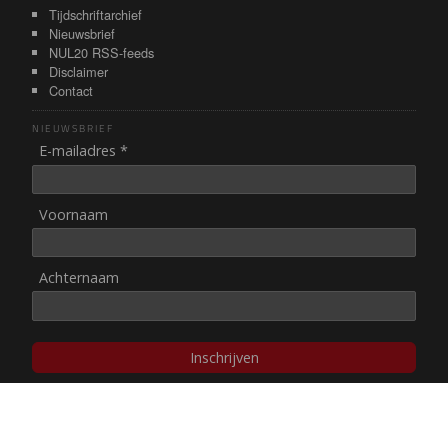
Tijdschriftarchief
Nieuwsbrief
NUL20 RSS-feeds
Disclaimer
Contact
NIEUWSBRIEF
E-mailadres *
Voornaam
Achternaam
Inschrijven
© NUL20, 2002-heden,
auteursrechten/disclaimer
Stichting NUL20 heeft de
ANBI-status
.