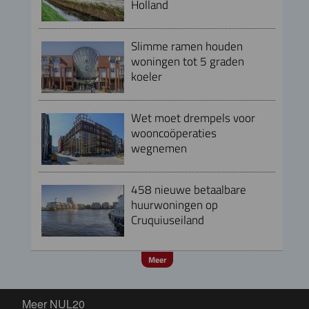
Holland
Slimme ramen houden
woningen tot 5 graden
koeler
Wet moet drempels voor
wooncoöperaties
wegnemen
458 nieuwe betaalbare
huurwoningen op
Cruquiuseiland
Meer
Meer NUL20
Meer NUL20