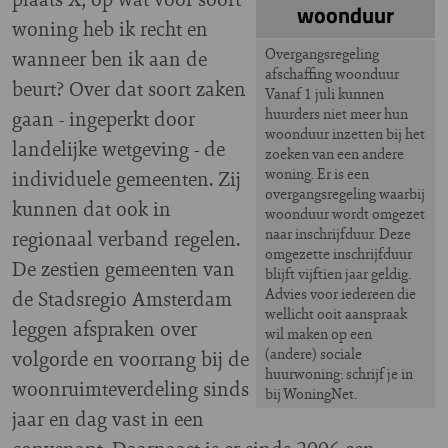
woonduur
woning heb ik recht en
Overgangsregeling
wanneer ben ik aan de
afschaffing woonduur
beurt? Over dat soort zaken
Vanaf 1 juli kunnen
huurders niet meer hun
gaan - ingeperkt door
woonduur inzetten bij het
landelijke wetgeving - de
zoeken van een andere
woning. Er is een
individuele gemeenten. Zij
overgangsregeling waarbij
kunnen dat ook in
woonduur wordt omgezet
naar inschrijfduur. Deze
regionaal verband regelen.
omgezette inschrijfduur
De zestien gemeenten van
blijft vijftien jaar geldig.
Advies voor iedereen die
de Stadsregio Amsterdam
wellicht ooit aanspraak
leggen afspraken over
wil maken op een
(andere) sociale
volgorde en voorrang bij de
huurwoning: schrijf je in
woonruimteverdeling sinds
bij WoningNet.
jaar en dag vast in een