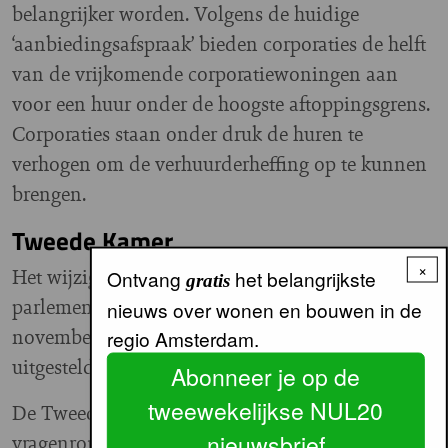
belangrijker worden. Volgens de huidige
‘aanbiedingsafspraak’ bieden corporaties de helft
van de vrijkomende corporatiewoningen aan
voor een huur onder de hoogste aftoppingsgrens.
Corporaties staan onder druk de huren te
verhogen om de verhuurderheffing op te kunnen
brengen.
Tweede Kamer
×
Het wijzigingsvoorstel is nog niet door het
Ontvang
het belangrijkste
gratis
parlement. Bij de uitgestelde behandeling op 12
nieuws over wonen en bouwen in de
november is de besluitvorming wederom
regio Amsterdam.
uitgesteld.
Abonneer je op de
tweewekelijkse NUL20
De Tweede Kamer wil eerst een schriftelijke
nieuwsbrief
vragenronde en andere varianten op het voorstel