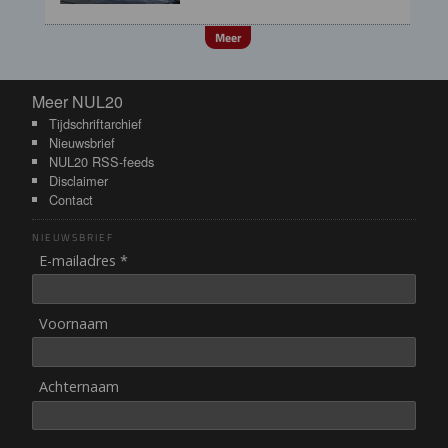
Meer
Meer NUL20
Meer NUL20
Tijdschriftarchief
Nieuwsbrief
NUL20 RSS-feeds
Disclaimer
Contact
NIEUWSBRIEF
E-mailadres *
Voornaam
Achternaam