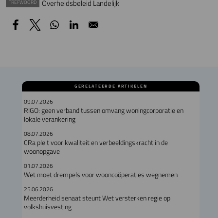
Overheidsbeleid Landelijk
TREFWOORD
GERELATEERDE ARTIKELEN
09.07.2026
RIGO: geen verband tussen omvang woningcorporatie en
lokale verankering
08.07.2026
CRa pleit voor kwaliteit en verbeeldingskracht in de
woonopgave
01.07.2026
Wet moet drempels voor wooncoöperaties wegnemen
25.06.2026
Meerderheid senaat steunt Wet versterken regie op
volkshuisvesting