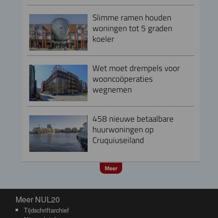
Slimme ramen houden
woningen tot 5 graden
koeler
Wet moet drempels voor
wooncoöperaties
wegnemen
458 nieuwe betaalbare
huurwoningen op
Cruquiuseiland
Meer
Meer NUL20
Meer NUL20
Tijdschriftarchief