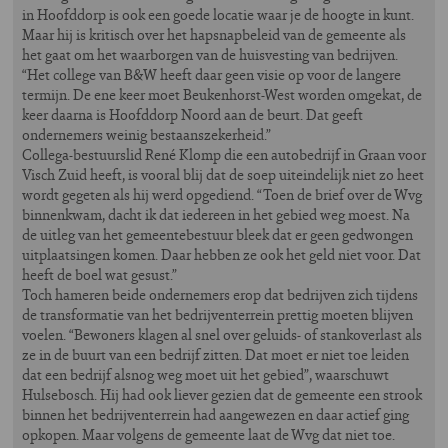
in Hoofddorp is ook een goede locatie waar je de hoogte in kunt.
Maar hij is kritisch over het hapsnapbeleid van de gemeente als
het gaat om het waarborgen van de huisvesting van bedrijven.
“Het college van B&W heeft daar geen visie op voor de langere
termijn. De ene keer moet Beukenhorst-West worden omgekat, de
keer daarna is Hoofddorp Noord aan de beurt. Dat geeft
ondernemers weinig bestaanszekerheid.”
Collega-bestuurslid René Klomp die een autobedrijf in Graan voor
Visch Zuid heeft, is vooral blij dat de soep uiteindelijk niet zo heet
wordt gegeten als hij werd opgediend. “Toen de brief over de Wvg
binnenkwam, dacht ik dat iedereen in het gebied weg moest. Na
de uitleg van het gemeentebestuur bleek dat er geen gedwongen
uitplaatsingen komen. Daar hebben ze ook het geld niet voor. Dat
heeft de boel wat gesust.”
Toch hameren beide ondernemers erop dat bedrijven zich tijdens
de transformatie van het bedrijventerrein prettig moeten blijven
voelen. “Bewoners klagen al snel over geluids- of stankoverlast als
ze in de buurt van een bedrijf zitten. Dat moet er niet toe leiden
dat een bedrijf alsnog weg moet uit het gebied”, waarschuwt
Hulsebosch. Hij had ook liever gezien dat de gemeente een strook
binnen het bedrijventerrein had aangewezen en daar actief ging
opkopen. Maar volgens de gemeente laat de Wvg dat niet toe.