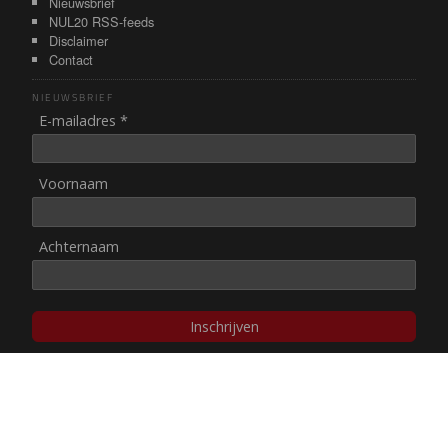
Nieuwsbrief
NUL20 RSS-feeds
Disclaimer
Contact
NIEUWSBRIEF
E-mailadres *
Voornaam
Achternaam
Inschrijven
© NUL20, 2002-heden,
auteursrechten/disclaimer
Stichting NUL20 heeft de
ANBI-status
.
Image