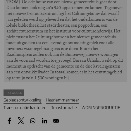
TROM). Ook de bouw van een nieuw gemeentehuis gaat door.
Daar kunnen ook nog zo’n 340 appartementen komen. Tegenover
het nieuwe bestuurscentrum ligt het Cultuurgebouw dat twaalf
jaar geleden werd opgeleverd en dat het onderkomen is van de
lokale bibliotheek, het stadstheater, een poppodium, een
architectuurcentrum en het instituut voor cultuuronderwijs. Het
plein tussen het Cultuurgebouw en het nieuwe gemeentehuis
moet uitgroeien tot een levendige ontmoetingsplek voor alle
inwoners waar regelmatig iets is te doen. Buiten het
Raadhuisplein zullen ook aan de Binnenweg nieuwe woningen
aan de voorraad worden toegevoegd. Bureau Urhahn werkt op dit
moment in opdracht van de gemeente en de drie kaveleigenaren
aan een ontwikkelkader. In totaal komen er in het centrumgebied
op termijn zo’n 1.500 woningen bij.
TREFWOORD
Gebiedsontwikkeling
Haarlemmermeer
Transformatie kantoren
Transformatie
WONINGPRODUCTIE