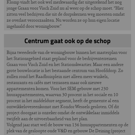
Klomp vindt het ook wel merkwaardig dat uitgerekend het nog
jonge Graan voor Visch Zuid nu al weer op de schop moet. “Hier
zitten veel bedrijven die uit de dorpskernen weg moesten omdat
ze overlast veroorzaakten. Nu worden ze op hun eigen locatie
ingehaald door woningbouw.”
Centrum gaat ook op de schop
Bijna tweederde van de woningbouw binnen het masterplan voor
het Stationsgebied staat gepland voor de bedrijventerreinen
Graan voor Visch Zuid en het Stationskwartier. Maar een andere
grote bouwlocatie is het bestaande centrum van Hoofddorp. Zo
zullen rond het Raadhuisplein niet alleen meer winkels,
restaurants en cafés met terrassen maar ook nieuwe
appartementen komen. Voor het SEM-gebouw met 230
huurappartementen, waarvan 30 procent in het sociale en 10
procent in het middeldure segment, heeft de gemeente al een
ontwikkelovereenkomst met Kondor Wessels gesloten. Of dit
project doorgaat is onzeker omdat de ontwikkelaar inmiddels
twijfelt aan de uitvoerbaarheid van het plan.
Volgend jaar start wel de bouw van 136 huurappartementen op de
plek van de gesloopte oude V&D en gebouw De Deining (project