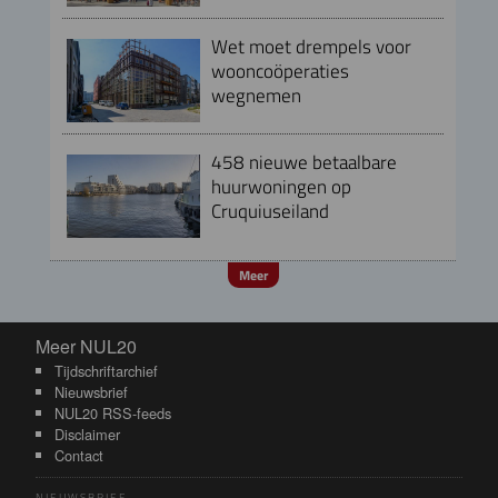
Wet moet drempels voor
wooncoöperaties
wegnemen
458 nieuwe betaalbare
huurwoningen op
Cruquiuseiland
Meer
Meer NUL20
Meer NUL20
Tijdschriftarchief
Nieuwsbrief
NUL20 RSS-feeds
Disclaimer
Contact
NIEUWSBRIEF