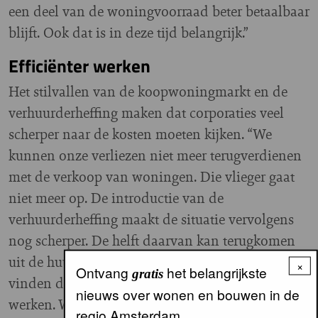
een deel van de woningvoorraad beter betaalbaar
blijft. Ook dat is in deze tijd belangrijk.”
Efficiënter werken
Het stilvallen van de koopwoningmarkt en de
verhuurderheffing maken dat corporaties veel
scherper naar de kosten moeten kijken. “We
kunnen onze verliezen niet meer terugverdienen
met de verkoop van woningen. Die vlieger gaat
niet meer op. De introductie van de
verhuurderheffing maakt de situatie vervolgens
nog scherper. De helft daarvan kan terugkomen
uit de huur, maar de rest zullen we moeten
×
Ontvang
het belangrijkste
gratis
vinden door het bedrijf nog efficiënter te laten
nieuws over wonen en bouwen in de
werken. We hebben bijvoorbeeld gekozen voor
regio Amsterdam.