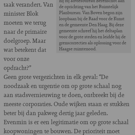
hij bij adviesbureau Berenschot aan
taak verandert. Van
de oprichting van het Ruimtelijk
minister Blok
Planbureau. Van Boven begon zijn
loopbaan bij de Raad voor de Kunst
moeten we terug
en de gemeente Den Haag. Bij deze
naar de primaire
gemeente schreef hij het deltaplan
voor de grote steden en leidde hij de
doelgroep. Maar
grenscorrecties als oplossing voor de
wat betekent dat
Haagse ruimtenood.
voor onze
opdracht?”
Geen grote vergezichten in elk geval: “De
noodzaak en urgentie om op grote schaal nog
aan stadsvernieuwing te doen, ontbreekt bij de
meeste corporaties. Oude wijken staan er stukken
beter bij dan pakweg dertig jaar geleden.
Evenmin is er een legitimatie om op grote schaal
koopwoningen te bouwen. De prioriteit moet