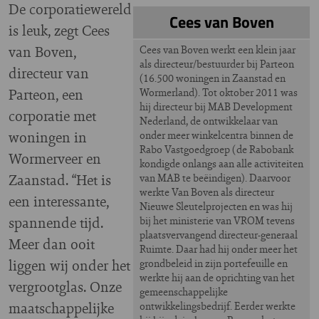
De corporatiewereld
Cees van Boven
is leuk, zegt Cees
van Boven,
Cees van Boven werkt een klein jaar
als directeur/bestuurder bij Parteon
directeur van
(16.500 woningen in Zaanstad en
Parteon, een
Wormerland). Tot oktober 2011 was
hij directeur bij MAB Development
corporatie met
Nederland, de ontwikkelaar van
woningen in
onder meer winkelcentra binnen de
Rabo Vastgoedgroep (de Rabobank
Wormerveer en
kondigde onlangs aan alle activiteiten
Zaanstad. “Het is
van MAB te beëindigen). Daarvoor
werkte Van Boven als directeur
een interessante,
Nieuwe Sleutelprojecten en was hij
spannende tijd.
bij het ministerie van VROM tevens
plaatsvervangend directeur-generaal
Meer dan ooit
Ruimte. Daar had hij onder meer het
liggen wij onder het
grondbeleid in zijn portefeuille en
werkte hij aan de oprichting van het
vergrootglas. Onze
gemeenschappelijke
maatschappelijke
ontwikkelingsbedrijf. Eerder werkte