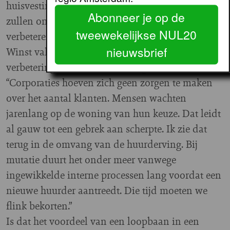
huisvesting op één locatie in Wormerveer. En we
Abonneer je op de
zullen onze bedrijfsprocessen nog verder moeten
tweewekelijkse NUL20
verbeteren.”
nieuwsbrief
Winst valt volgens hem nog te behalen in
verbetering van het asset management.
“Corporaties hoeven zich geen zorgen te maken
over het aantal klanten. Mensen wachten
jarenlang op de woning van hun keuze. Dat leidt
al gauw tot een gebrek aan scherpte. Ik zie dat
terug in de omvang van de huurderving. Bij
mutatie duurt het onder meer vanwege
ingewikkelde interne processen lang voordat een
nieuwe huurder aantreedt. Die tijd moeten we
flink bekorten.”
Is dat het voordeel van een loopbaan in een