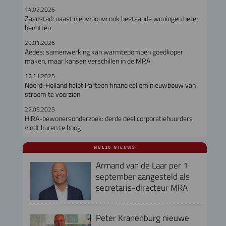
14.02.2026
Zaanstad: naast nieuwbouw ook bestaande woningen beter
benutten
29.01.2026
Aedes: samenwerking kan warmtepompen goedkoper
maken, maar kansen verschillen in de MRA
12.11.2025
Noord-Holland helpt Parteon financieel om nieuwbouw van
stroom te voorzien
22.09.2025
HIRA-bewonersonderzoek: derde deel corporatiehuurders
vindt huren te hoog
NUL20 NIEUWS
Armand van de Laar per 1
september aangesteld als
secretaris-directeur MRA
Peter Kranenburg nieuwe