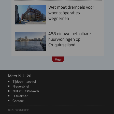
Wet moet drempels voor
wooncoöperaties
wegnemen
458 nieuwe betaalbare
huurwoningen op
Cruquiuseiland
Meer
Meer NUL20
Meer NUL20
Tijdschriftarchief
Nieuwsbrief
NUL20 RSS-feeds
Disclaimer
Contact
NIEUWSBRIEF