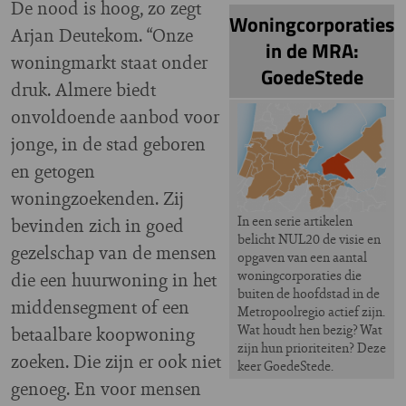
De nood is hoog, zo zegt
Woningcorporaties
Arjan Deutekom. “Onze
in de MRA:
woningmarkt staat onder
GoedeStede
druk. Almere biedt
onvoldoende aanbod voor
jonge, in de stad geboren
en getogen
woningzoekenden. Zij
In een serie artikelen
bevinden zich in goed
belicht NUL20 de visie en
gezelschap van de mensen
opgaven van een aantal
woningcorporaties die
die een huurwoning in het
buiten de hoofdstad in de
middensegment of een
Metropoolregio actief zijn.
Wat houdt hen bezig? Wat
betaalbare koopwoning
zijn hun prioriteiten? Deze
zoeken. Die zijn er ook niet
keer GoedeStede.
genoeg. En voor mensen