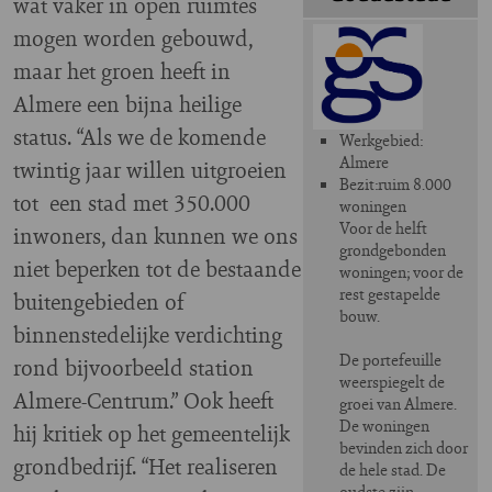
wat vaker in open ruimtes
mogen worden gebouwd,
maar het groen heeft in
Almere een bijna heilige
status. “Als we de komende
Werkgebied:
Almere
twintig jaar willen uitgroeien
Bezit:ruim 8.000
tot een stad met 350.000
woningen
Voor de helft
inwoners, dan kunnen we ons
grondgebonden
niet beperken tot de bestaande
woningen; voor de
rest gestapelde
buitengebieden of
bouw.
binnenstedelijke verdichting
De portefeuille
rond bijvoorbeeld station
weerspiegelt de
Almere-Centrum.” Ook heeft
groei van Almere.
De woningen
hij kritiek op het gemeentelijk
bevinden zich door
grondbedrijf. “Het realiseren
de hele stad. De
oudste zijn