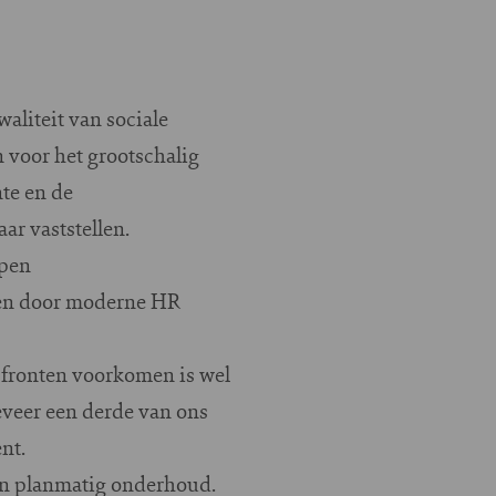
aliteit van sociale
n voor het grootschalig
te en de
r vaststellen.
open
ngen door moderne HR
e fronten voorkomen is wel
eveer een derde van ons
nt.
 en planmatig onderhoud.