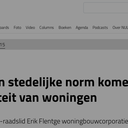
oards
Foto
Video
Columns
Boeken
Agenda
Podcasts
Over NU
015
n stedelijke norm kome
teit van woningen
P-raadslid Erik Flentge woningbouwcorporati