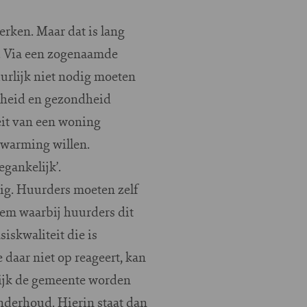
rken. Maar dat is lang
n. Via een zogenaamde
rlijk niet nodig moeten
igheid en gezondheid
eit van een woning
rwarming willen.
egankelijk’.
dig. Huurders moeten zelf
eem waarbij huurders dit
iskwaliteit die is
 daar niet op reageert, kan
ijk de gemeente worden
nderhoud. Hierin staat dan