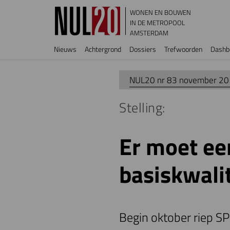
Overslaan en naar de inhoud gaan
WONEN EN BOUWEN
IN DE METROPOOL
AMSTERDAM
Hoofdnavigatie
Nieuws
Achtergrond
Dossiers
Trefwoorden
Dashb
NUL20 nr 83 november 2
Stelling:
Er moet ee
basiskwali
Begin oktober riep S