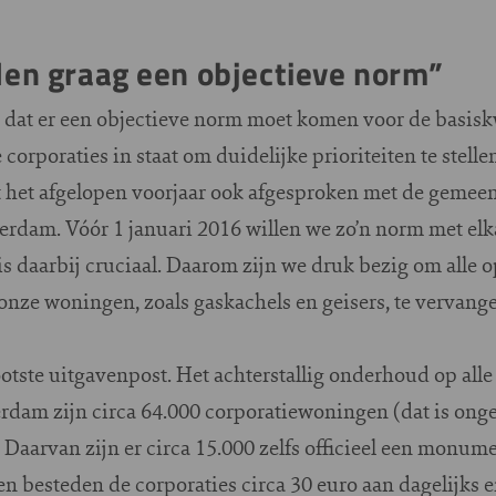
len graag een objectieve norm”
 dat er een objectieve norm moet komen voor de basiskw
corporaties in staat om duidelijke prioriteiten te stelle
het afgelopen voorjaar ook afgesproken met de gemeen
dam. Vóór 1 januari 2016 willen we zo’n norm met elkaa
s daarbij cruciaal. Daarom zijn we druk bezig om alle 
 onze woningen, zoals gaskachels en geisers, te verva
tste uitgavenpost. Het achterstallig onderhoud op all
erdam zijn circa 64.000 corporatiewoningen (dat is ong
Daarvan zijn er circa 15.000 zelfs officieel een monume
n besteden de corporaties circa 30 euro aan dagelijks