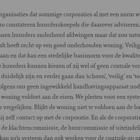
rganisaties dat sommige corporaties al met een norm we
, zo constateren huurderskoepels die daarover advisere
en huurders onderhoud afdwingen maar dat zou natuu
aalt heeft recht op een goed onderhouden woning. Veil
taan en dat kan een stedelijke basisnorm voor de kwalit
huurders kunnen kiezen of zij wel of geen centrale ve
delijk zijn en verder gaan dan ‘schoon’, ‘veilig’ en ‘to
r volgens ons geen ingewikkeld handhavingsapparaat no
 woning voldoet aan de eisen. We pleiten voor een syst
vergelijken. Blijkt de woning niet te voldoen aan de bas
 zelf contact op met de corporatie. En als de corporatie
 de klachtencommissie, de huurcommissie of uiteindel
kan zo’n systeem dan ook werken voor de controle op o