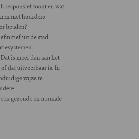
ich responsief toont en wat
samen met huurders
or betalen?
finitief uit de stad
atiesystemen.
 Dat is meer dan aan het
f dat uitvoerbaar is. In
nduidige wijze te
andere.
op een gezonde en normale