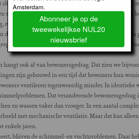
t sluit aan bij de vraag van de SP en onze praktijk. Om 
Amsterdam.
sen wij sinds jaar en dag normen toe. Geen lekkages en h
Abonneer je op de
, etc.
tweewekelijkse NUL20
en de stedelijke basisnorm kunnen we met huurders en
nieuwsbrief
gesprek voeren over de geleverde kwaliteit. En acties 
n hangt ook af van bewonersgedrag. Dat zien we bijvoo
ingen zijn gebouwd in een tijd dat bewoners hun woni
bewoners ventileren tegenwoordig minder. In identieke 
himmelproblemen. Dat veranderende bewonersgedrag is 
en en wassen vaker dan vroeger. In een aantal comple
oorbeeld met mechanische ventilatie. Maar dat kan alleen
t enkele jaren.
ileert, blijven de schimmel- en vochtproblemen. Daar hel