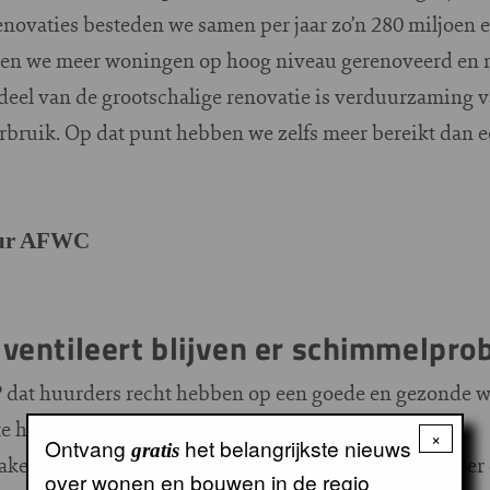
novaties besteden we samen per jaar zo’n 280 miljoen e
bben we meer woningen op hoog niveau gerenoveerd en
rdeel van de grootschalige renovatie is verduurzaming
rbruik. Op dat punt hebben we zelfs meer bereikt dan e
teur AFWC
d ventileert blijven er schimmelpr
SP dat huurders recht hebben op een goede en gezonde 
 huurders zijn tevreden. Daar zijn wij trots op.
×
Ontvang
het belangrijkste nieuws
gratis
ken met gemeente en Huurdersvereniging staat dat er 
over wonen en bouwen in de regio