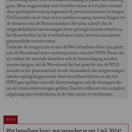
gaan. Meer zeggenschap voor huurders staan in het plan centraal
door participatie ook op regionaal of provinciaal niveau te borgen.
Ook huurders in de vrije sector zouden toegang moeten krijgen tot
de diensten van de Huurcommissie. Het plan schrijft dat de
toegankelijkheid van woningen beter geborgd moeten worden in
het Bouwbesluit en de overheid moet meer inzetten om nieuwe
gezamenlijke woonvormen.
Ondanks de stappen die er met de Wet betaalbare huur zijn gezet,
ziet de Woonbond meer verbeterpunten voor het WWS. Naast dat
zij vinden dat zittende huurders ook de huurverlaging zouden
moeten krijgen, wil de Woonbond dat het gewicht van de WOZ-
waarde in het puntenstelsel wordt verminderd, dat zorgwoningen
minder opslag krijgen zodat deze betaalbaar blijven en dat het
WWS gaat gelden voor alle huurwoningen, ook de woningen die
nu als vrijesectorwoningen gelden. Daarbij willen ze een complete
regulering om woekerhuren in de vrije sector te voorkomen.
ZIE OOK
Wet betaalbare huur: wat verandert er per 1 juli 2024?