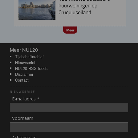
huurwoningen op
Cruquiuseiland
Meer
Meer NUL20
Meer NUL20
Tijdschriftarchief
Nieuwsbrief
NUL20 RSS-feeds
Disclaimer
Contact
NIEUWSBRIEF
E-mailadres *
Voornaam
Achternaam