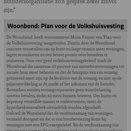
huurdersorganisatie zo’n gesprek zeker zinvol
zijn.”
Woonbond: Plan voor de Volkshuisvesting
De Woonbond heeft woonminister Mona Keijzer een ‘Plan voor
de Volkshuisvesting’ aangeboden. Daarin doet de Woonbond
concrete voorstellen om op korte en lange termijn meer woningen,
lagere woonlasten en een betere positie voor huurders te
realiseren. Voor een ‘goed volkshuisvestingsbeleid’ vindt de
Woonbond dat minstens 40 procent van nieuwbouwwoningen tot
sociale huur moet behoren en dat de huurprijs van een woning
gebaseerd moet zijn op de kwaliteit van de woning, en niet op de
prijsontwikkeling in de markt of het inkomen van de huurder.
Bovendien zouden woningcorporaties geen winstbelasting
moeten betalen, zodat zij meer kunnen bouwen. Om huren en
kopen op eenzelfde manier te ondersteunen, moet de
hypotheekrenteaftrek uiteindelijk worden afgeschaft.
Ook wil de Woonbond dat de verduurzaming van woningen
versneld doorgaat en dat er een huurbevriezing komt bij
woningen met een EFG-energielabel. Bij de verduurzaming van
een woning moeten de woonlasten omlaag in plaats van omhoog