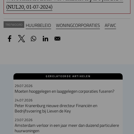
(NUL20, 01-07-2024)
HUURBELEID
WONINGCORPORATIES
AFWC
TREFWOORD
GERELATEERDE ARTIKELEN
29.07.2026
Moeten hooggelegen en laaggelegen corporaties fuseren?
24.07.2026
Peter Kranenburg nieuwe directeur Financiën en
Bedrijfsvoering bij Lieven de Key
23.07.2026
Amsterdam verloor in een jaar meer dan duizend particuliere
huurwoningen