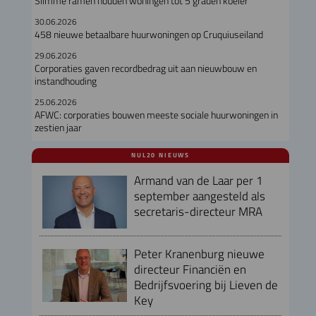
Slimme ramen houden woningen tot 5 graden koeler
30.06.2026
458 nieuwe betaalbare huurwoningen op Cruquiuseiland
29.06.2026
Corporaties gaven recordbedrag uit aan nieuwbouw en
instandhouding
25.06.2026
AFWC: corporaties bouwen meeste sociale huurwoningen in
zestien jaar
NUL20 NIEUWS
Armand van de Laar per 1
september aangesteld als
secretaris-directeur MRA
Peter Kranenburg nieuwe
directeur Financiën en
Bedrijfsvoering bij Lieven de
Key