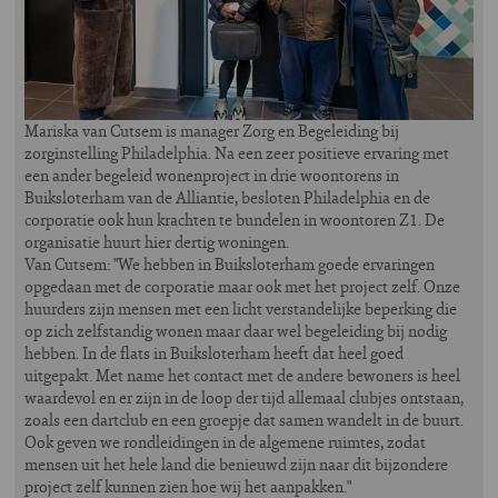
Mariska van Cutsem is manager Zorg en Begeleiding bij
zorginstelling Philadelphia. Na een zeer positieve ervaring met
een ander begeleid wonenproject in drie woontorens in
Buiksloterham van de Alliantie, besloten Philadelphia en de
corporatie ook hun krachten te bundelen in woontoren Z1. De
organisatie huurt hier dertig woningen.
Van Cutsem: "We hebben in Buiksloterham goede ervaringen
opgedaan met de corporatie maar ook met het project zelf. Onze
huurders zijn mensen met een licht verstandelijke beperking die
op zich zelfstandig wonen maar daar wel begeleiding bij nodig
hebben. In de flats in Buiksloterham heeft dat heel goed
uitgepakt. Met name het contact met de andere bewoners is heel
waardevol en er zijn in de loop der tijd allemaal clubjes ontstaan,
zoals een dartclub en een groepje dat samen wandelt in de buurt.
Ook geven we rondleidingen in de algemene ruimtes, zodat
mensen uit het hele land die benieuwd zijn naar dit bijzondere
project zelf kunnen zien hoe wij het aanpakken."