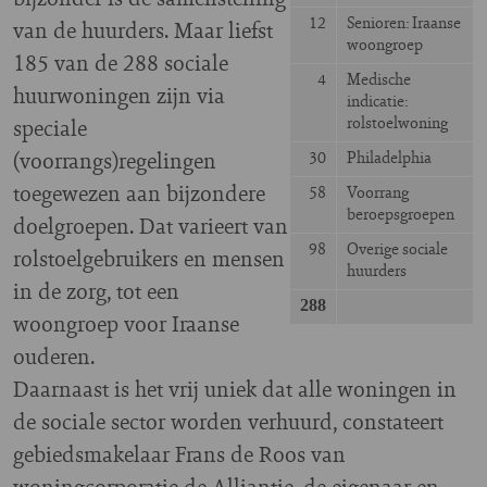
12
Senioren: Iraanse
van de huurders. Maar liefst
woongroep
185 van de 288 sociale
4
Medische
huurwoningen zijn via
indicatie:
rolstoelwoning
speciale
(voorrangs)regelingen
30
Philadelphia
toegewezen aan bijzondere
58
Voorrang
beroepsgroepen
doelgroepen. Dat varieert van
98
Overige sociale
rolstoelgebruikers en mensen
huurders
in de zorg, tot een
288
woongroep voor Iraanse
ouderen.
Daarnaast is het vrij uniek dat alle woningen in
de sociale sector worden verhuurd, constateert
gebiedsmakelaar Frans de Roos van
woningcorporatie de Alliantie, de eigenaar en