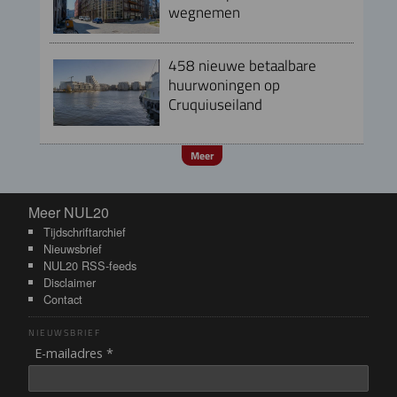
wegnemen
458 nieuwe betaalbare
huurwoningen op
Cruquiuseiland
Meer
Meer NUL20
Meer NUL20
Tijdschriftarchief
Nieuwsbrief
NUL20 RSS-feeds
Disclaimer
Contact
NIEUWSBRIEF
E-mailadres *