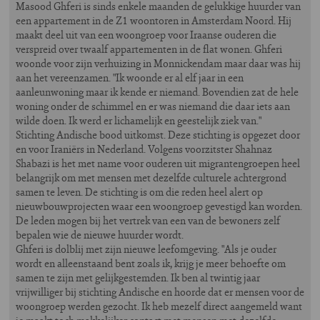
Masood Ghferi is sinds enkele maanden de gelukkige huurder van
een appartement in de Z1 woontoren in Amsterdam Noord. Hij
maakt deel uit van een woongroep voor Iraanse ouderen die
verspreid over twaalf appartementen in de flat wonen. Ghferi
woonde voor zijn verhuizing in Monnickendam maar daar was hij
aan het vereenzamen. "Ik woonde er al elf jaar in een
aanleunwoning maar ik kende er niemand. Bovendien zat de hele
woning onder de schimmel en er was niemand die daar iets aan
wilde doen. Ik werd er lichamelijk en geestelijk ziek van."
Stichting Andische bood uitkomst. Deze stichting is opgezet door
en voor Iraniërs in Nederland. Volgens voorzitster Shahnaz
Shabazi is het met name voor ouderen uit migrantengroepen heel
belangrijk om met mensen met dezelfde culturele achtergrond
samen te leven. De stichting is om die reden heel alert op
nieuwbouwprojecten waar een woongroep gevestigd kan worden.
De leden mogen bij het vertrek van een van de bewoners zelf
bepalen wie de nieuwe huurder wordt.
Ghferi is dolblij met zijn nieuwe leefomgeving. "Als je ouder
wordt en alleenstaand bent zoals ik, krijg je meer behoefte om
samen te zijn met gelijkgestemden. Ik ben al twintig jaar
vrijwilliger bij stichting Andische en hoorde dat er mensen voor de
woongroep werden gezocht. Ik heb mezelf direct aangemeld want