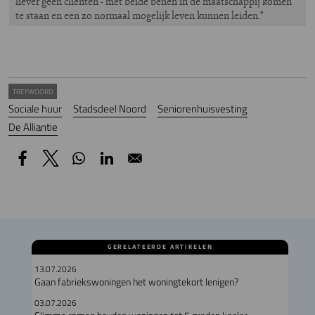
liever geen cliënten - met beide benen in de maatschappij komen
te staan en een zo normaal mogelijk leven kunnen leiden."
TREFWOORD
Sociale huur
Stadsdeel Noord
Seniorenhuisvesting
De Alliantie
GERELATEERDE ARTIKELEN
13.07.2026
Gaan fabriekswoningen het woningtekort lenigen?
03.07.2026