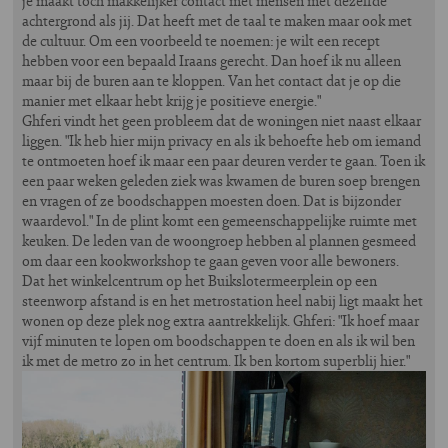
je maakt toch makkelijker contact met mensen met dezelfde
achtergrond als jij. Dat heeft met de taal te maken maar ook met
de cultuur. Om een voorbeeld te noemen: je wilt een recept
hebben voor een bepaald Iraans gerecht. Dan hoef ik nu alleen
maar bij de buren aan te kloppen. Van het contact dat je op die
manier met elkaar hebt krijg je positieve energie."
Ghferi vindt het geen probleem dat de woningen niet naast elkaar
liggen. "Ik heb hier mijn privacy en als ik behoefte heb om iemand
te ontmoeten hoef ik maar een paar deuren verder te gaan. Toen ik
een paar weken geleden ziek was kwamen de buren soep brengen
en vragen of ze boodschappen moesten doen. Dat is bijzonder
waardevol." In de plint komt een gemeenschappelijke ruimte met
keuken. De leden van de woongroep hebben al plannen gesmeed
om daar een kookworkshop te gaan geven voor alle bewoners.
Dat het winkelcentrum op het Buikslotermeerplein op een
steenworp afstand is en het metrostation heel nabij ligt maakt het
wonen op deze plek nog extra aantrekkelijk. Ghferi: "Ik hoef maar
vijf minuten te lopen om boodschappen te doen en als ik wil ben
ik met de metro zo in het centrum. Ik ben kortom superblij hier."
Image