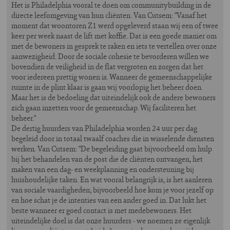
Het is Philadelphia vooral te doen om communitybuilding in de
directe leefomgeving van hun cliënten. Van Cutsem: "Vanaf het
moment dat woontoren Z1 werd opgeleverd staan wij een of twee
keer per week naast de lift met koffie. Dat is een goede manier om
met de bewoners in gesprek te raken en iets te vertellen over onze
aanwezigheid. Door de sociale cohesie te bevorderen willen we
bovendien de veiligheid in de flat vergroten en zorgen dat het
voor iedereen prettig wonen is. Wanneer de gemeenschappelijke
ruimte in de plint klaar is gaan wij voorlopig het beheer doen.
Maar het is de bedoeling dat uiteindelijk ook de andere bewoners
zich gaan inzetten voor de gemeenschap. Wij faciliteren het
beheer."
De dertig huurders van Philadelphia worden 24 uur per dag
begeleid door in totaal twaalf coaches die in wisselende diensten
werken. Van Cutsem: "De begeleiding gaat bijvoorbeeld om hulp
bij het behandelen van de post die de cliënten ontvangen, het
maken van een dag- en weekplanning en ondersteuning bij
huishoudelijke taken. En wat vooral belangrijk is, is het aanleren
van sociale vaardigheden; bijvoorbeeld hoe kom je voor jezelf op
en hoe schat je de intenties van een ander goed in. Dat lukt het
beste wanneer er goed contact is met medebewoners. Het
uiteindelijke doel is dat onze huurders - we noemen ze eigenlijk