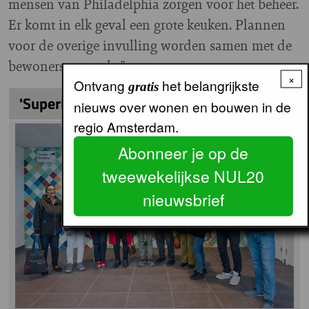
mensen van Philadelphia zorgen voor het beheer.
Er komt in elk geval een grote keuken. Plannen
voor de overige invulling worden samen met de
bewoners gemaakt."
×
Ontvang
het belangrijkste
gratis
'Superblij' met plek in Iraanse woongroep
nieuws over wonen en bouwen in de
regio Amsterdam.
Image
Abonneer je op de
tweewekelijkse NUL20
nieuwsbrief