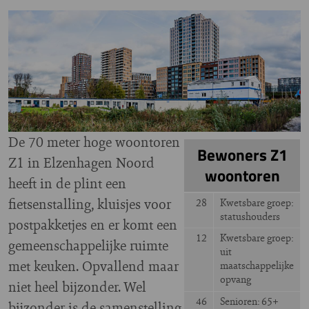
Image
De 70 meter hoge woontoren
Bewoners Z1
Z1 in Elzenhagen Noord
woontoren
heeft in de plint een
fietsenstalling, kluisjes voor
28
Kwetsbare groep:
statushouders
postpakketjes en er komt een
12
Kwetsbare groep:
gemeenschappelijke ruimte
uit
met keuken. Opvallend maar
maatschappelijke
opvang
niet heel bijzonder. Wel
46
Senioren: 65+
bijzonder is de samenstelling