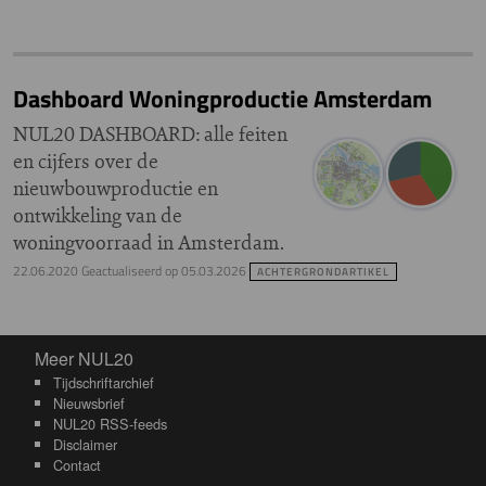
Dashboard Woningproductie Amsterdam
NUL20 DASHBOARD: alle feiten
en cijfers over de
nieuwbouwproductie en
ontwikkeling van de
woningvoorraad in Amsterdam.
22.06.2020
Geactualiseerd op
05.03.2026
ACHTERGRONDARTIKEL
Meer NUL20
Meer NUL20
Tijdschriftarchief
Nieuwsbrief
NUL20 RSS-feeds
Disclaimer
Contact