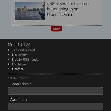
458 nieuwe betaalbare
huurwoningen op
Cruquiuseiland
Meer
Meer NUL20
Meer NUL20
Tijdschriftarchief
Nieuwsbrief
NUL20 RSS-feeds
Disclaimer
Contact
NIEUWSBRIEF
E-mailadres *
Voornaam