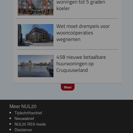
woningen tot 5 graden
koeler
Wet moet drempels voor
wooncoöperaties
wegnemen
458 nieuwe betaalbare
huurwoningen op
Cruquiuseiland
Meer
Meer NUL20
Meer NUL20
Tijdschriftarchief
Nieuwsbrief
NUL20 RSS-feeds
Disclaimer