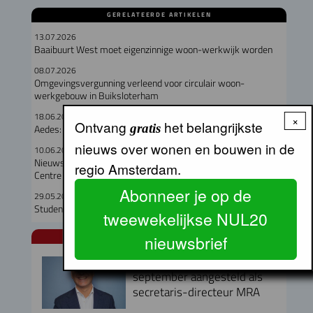
GERELATEERDE ARTIKELEN
13.07.2026
Baaibuurt West moet eigenzinnige woon-werkwijk worden
08.07.2026
Omgevingsvergunning verleend voor circulair woon-
werkgebouw in Buiksloterham
18.06.2026
×
Ontvang
het belangrijkste
gratis
Aedes: winstbelasting moet verder omlaag!
nieuws over wonen en bouwen in de
10.06.2026
Nieuws vanaf de Provada: herontwikkeling World Fashion
regio Amsterdam.
Centre en Schinkelhaven
Abonneer je op de
29.05.2026
Studentenhuizen gevraagd, studio’s gebouwd
tweewekelijkse NUL20
nieuwsbrief
NUL20 NIEUWS
Armand van de Laar per 1
september aangesteld als
secretaris-directeur MRA