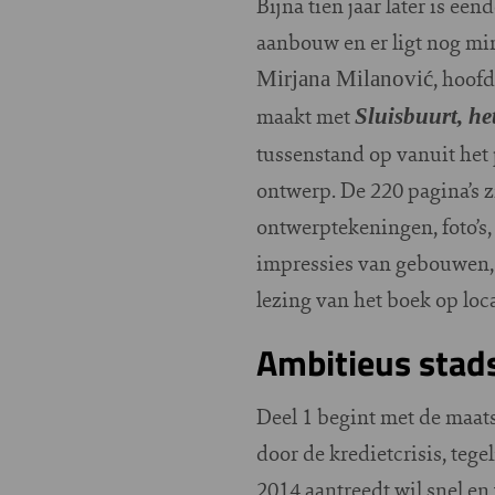
Bijna tien jaar later is ee
aanbouw en er ligt nog min
, hoof
Mirjana Milanović
maakt met
Sluisbuurt, he
tussenstand op vanuit he
ontwerp. De 220 pagina’s z
ontwerptekeningen, foto’s
impressies van gebouwen, 
lezing van het boek op loc
Ambitieus stad
Deel 1 begint met de maat
door de kredietcrisis, tege
2014 aantreedt wil snel en 