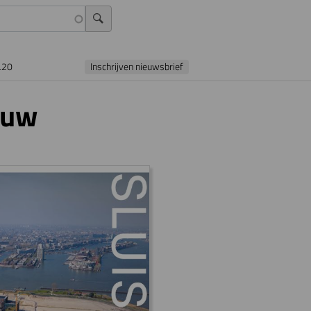
L20
Inschrijven nieuwsbrief
bouw