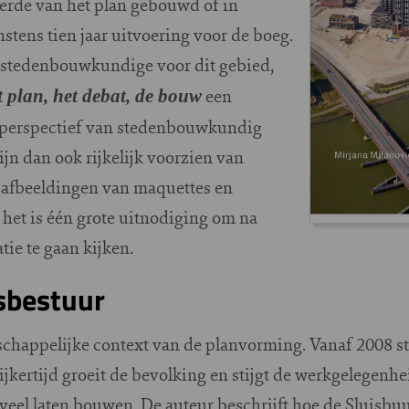
nderde van het plan gebouwd of in
stens tien jaar uitvoering voor de boeg.
dstedenbouwkundige voor dit gebied,
een
t plan, het debat, de bouw
t perspectief van stedenbouwkundig
ijn dan ook rijkelijk voorzien van
, afbeeldingen van maquettes en
het is één grote uitnodiging om na
atie te gaan kijken.
sbestuur
schappelijke context van de planvorming. Vanaf 2008 
lijkertijd groeit de bevolking en stijgt de werkgelegenhe
veel laten bouwen. De auteur beschrijft hoe de Sluisbuur