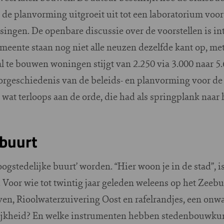
oe de planvorming uitgroeit uit tot een laboratorium voo
ngen. De openbare discussie over de voorstellen is in
eente staan nog niet alle neuzen dezelfde kant op, met a
l te bouwen woningen stijgt van 2.250 via 3.000 naar 
rgeschiedenis van de beleids- en planvorming voor de 
 wat terloops aan de orde, die had als springplank naar 
 buurt
gstedelijke buurt’ worden. “Hier woon je in de stad”, is 
 Voor wie tot twintig jaar geleden weleens op het Zeeb
en, Rioolwaterzuivering Oost en rafelrandjes, een onwa
delijkheid? En welke instrumenten hebben stedenbouwku