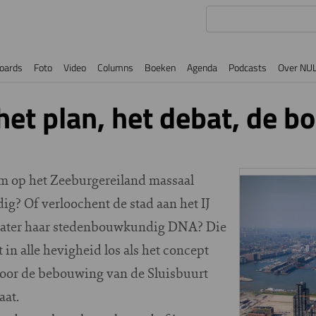
oards
Foto
Video
Columns
Boeken
Agenda
Podcasts
Over NU
het plan, het debat, de 
m op het Zeeburgereiland massaal
g? Of verloochent de stad aan het IJ
 water haar stedenbouwkundig DNA? Die
 in alle hevigheid los als het concept
or de bebouwing van de Sluisbuurt
aat.