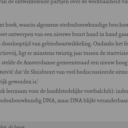
 van de ontwikkelende partijen over de werkbaarheid 
ssant boek, waarin algemene stedenbouwkundige bescho
reet ontwerpen van een nieuwe buurt hand in hand gaan
doorlooptijd van gebiedsontwikkeling. Ondanks het feit
ievrij, ligt er minstens twintig jaar tussen de startvisie 
4 stelde de Amsterdamse gemeenteraad een nieuw hoog
dat ‘de Sluisbuurt van veel bediscussieerde uitz
nović
wijk geworden is.’
k leerzaam voor de hoofdstedelijke voetbalclub): inder
stedenbouwkundig DNA, maar DNA blijkt veranderbaar
bat, de bouw