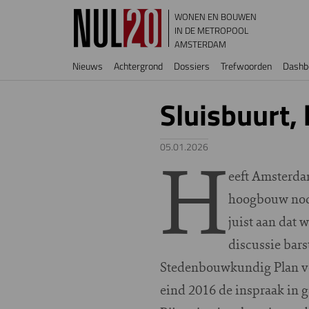
Overslaan en naar de inhoud gaan
WONEN EN BOUWEN
IN DE METROPOOL
AMSTERDAM
Hoofdnavigatie
Nieuws
Achtergrond
Dossiers
Trefwoorden
Dashb
Sluisbuurt, 
H
05.01.2026
eeft Amsterda
hoogbouw nodi
juist aan dat
discussie barst
Stedenbouwkundig Plan vo
eind 2016 de inspraak in g