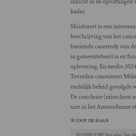
inzicht in de opvattingen
kader.
Sluisbuurt is een intere
beschrijving van het conc
boeiende casestudy van de 
in gemeentebezit is en funct
oplevering. En medio 202
Tevreden constateert
Mila
stedelijk beleid gevolgde 
De conclusie (misschien oo
niet in het Amsterdamse 
JOOP DE HAAN
SLUISBUURT het plan, het de