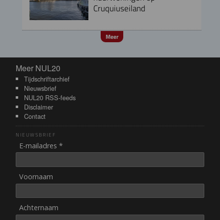
Cruquiuseiland
Meer
Meer NUL20
Meer NUL20
Tijdschriftarchief
Nieuwsbrief
NUL20 RSS-feeds
Disclaimer
Contact
NIEUWSBRIEF
E-mailadres *
Voornaam
Achternaam