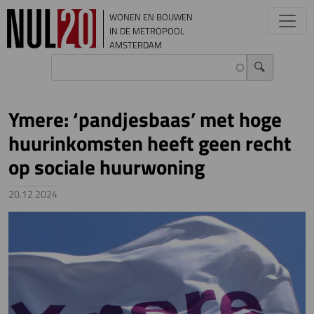
Overslaan en naar de inhoud gaan
WONEN EN BOUWEN
IN DE METROPOOL
AMSTERDAM
Ymere: ‘pandjesbaas’ met hoge
huurinkomsten heeft geen recht
op sociale huurwoning
20.12.2024
Image