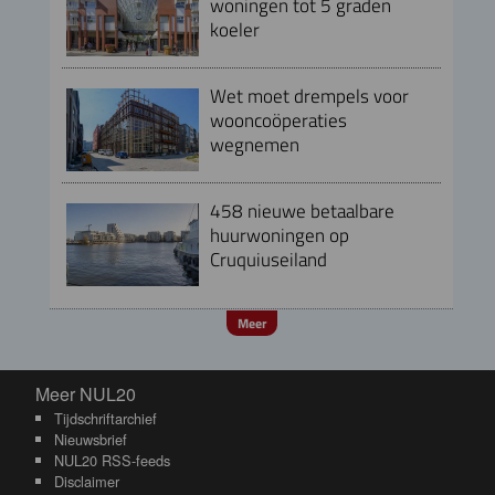
woningen tot 5 graden
koeler
Wet moet drempels voor
wooncoöperaties
wegnemen
458 nieuwe betaalbare
huurwoningen op
Cruquiuseiland
Meer
Meer NUL20
Meer NUL20
Tijdschriftarchief
Nieuwsbrief
NUL20 RSS-feeds
Disclaimer