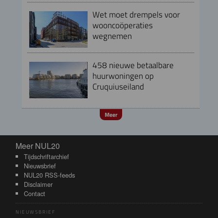
Wet moet drempels voor
wooncoöperaties
wegnemen
458 nieuwe betaalbare
huurwoningen op
Cruquiuseiland
Meer
Meer NUL20
Meer NUL20
Tijdschriftarchief
Nieuwsbrief
NUL20 RSS-feeds
Disclaimer
Contact
NIEUWSBRIEF