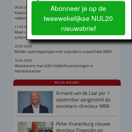
Abonneer je op de
08.06.2026
Kaasschaaf over onderhoudskosten gaat corporaties niet
tweewekelijkse NUL20
redden
nieuwsbrief
27.05.2026
Meer corporatiehuurders geholpen, maar vocht- en
schimmelproblematiek blijft hardnekkig
20.05.2026
Minder warmtepompen met subsidie in vrijwel hele MRA
16.04.2026
Woontorens met 400 middenhuurwoningen in
Hamerkwartier
NUL20 NIEUWS
Armand van de Laar per 1
september aangesteld als
secretaris-directeur MRA
Peter Kranenburg nieuwe
directeur Financiën en