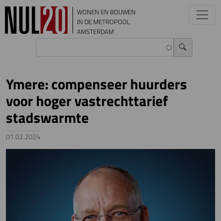
Overslaan en naar de inhoud gaan
WONEN EN BOUWEN
IN DE METROPOOL
AMSTERDAM
Ymere: compenseer huurders
voor hoger vastrechttarief
stadswarmte
01.02.2024
Image