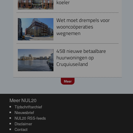
koeler
Wet moet drempels voor
wooncoöperaties
wegnemen
458 nieuwe betaalbare
huurwoningen op
Cruquiuseiland
Meer
Meer NUL20
Meer NUL20
Tijdschriftarchief
Nieuwsbrief
NUL20 RSS-feeds
Disclaimer
Contact