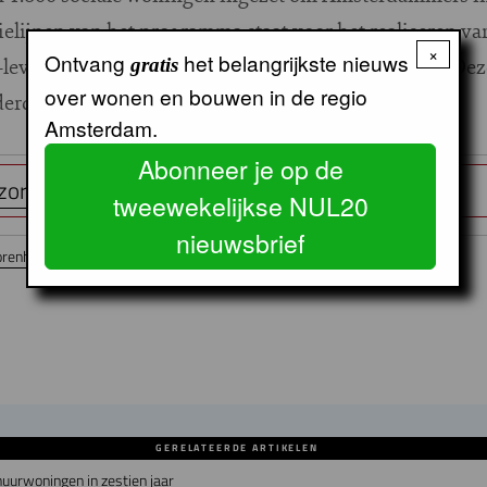
ielijnen van het programma staat voor het realiseren va
×
Ontvang
het belangrijkste nieuws
even-thuisflats, wooncirkels en geclusterd wonen. Deze
gratis
over wonen en bouwen in de regio
rdeel van de actielijn. (DB)
Amsterdam.
Abonneer je op de
zorgconcepten regio Amsterdam
tweewekelijkse NUL20
nieuwsbrief
orenhuisvesting
AFWC
GERELATEERDE ARTIKELEN
uurwoningen in zestien jaar