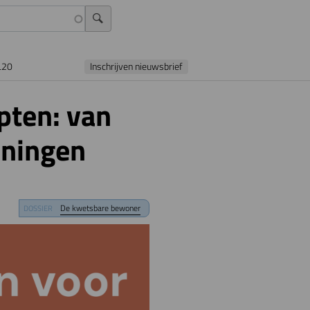
L20
Inschrijven nieuwsbrief
pten: van
oningen
De kwetsbare bewoner
DOSSIER