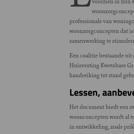
voorzien in hun 
woonzorgconcept
professionals van woningc
woonzorgconcepten dat is 
samenwerking te stimuler
Een coalitie bestaande u
Huisvesting Kwetsbare Gr
handreiking tot stand geb
Lessen, aanbev
Het document biedt een ov
woonconcepten wordt al t
in ontwikkeling, zoals pr