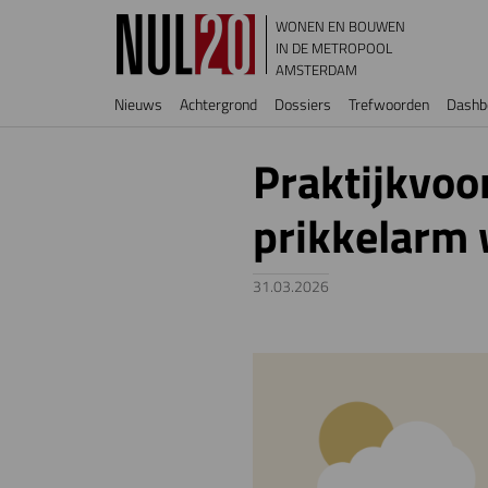
Overslaan en naar de inhoud gaan
WONEN EN BOUWEN
IN DE METROPOOL
AMSTERDAM
Hoofdnavigatie
Nieuws
Achtergrond
Dossiers
Trefwoorden
Dashb
Praktijkvo
prikkelarm
31.03.2026
Image