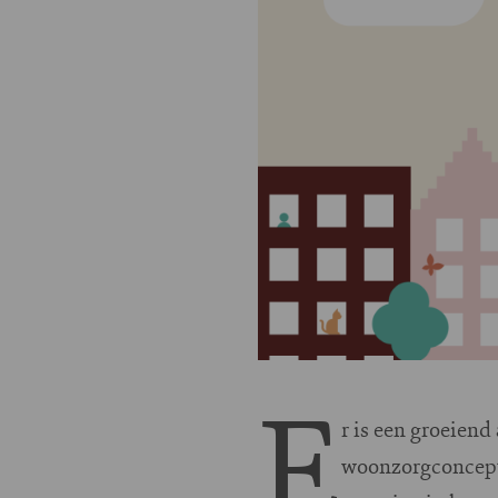
E
r is een groeiend
woonzorgconcept 