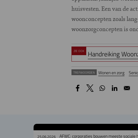
huisvesten. Een van de act
woonconcepten zoals lang-l
woonzorgconcepten is onde
ZIE OOK
Handreiking Woon
Wonen en zorg
Seni
TREFWOORDEN
AFWC: corporaties bouwen meeste sociale h
25.06.2026