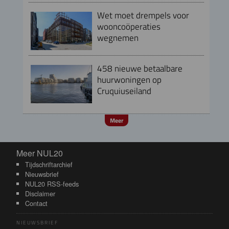
Wet moet drempels voor
wooncoöperaties
wegnemen
458 nieuwe betaalbare
huurwoningen op
Cruquiuseiland
Meer
Meer NUL20
Meer NUL20
Tijdschriftarchief
Nieuwsbrief
NUL20 RSS-feeds
Disclaimer
Contact
NIEUWSBRIEF