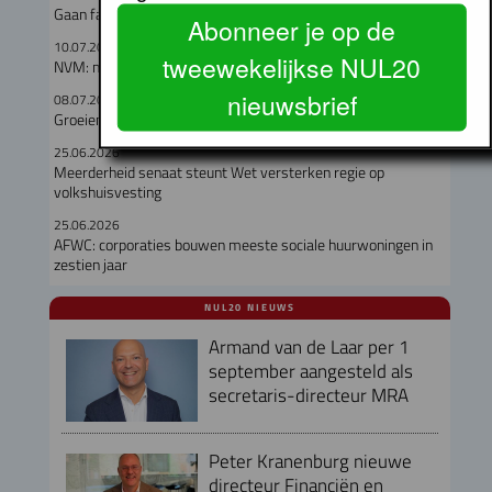
Gaan fabriekswoningen het woningtekort lenigen?
Abonneer je op de
10.07.2026
tweewekelijkse NUL20
NVM: meer keuze op de woningmarkt in Q2
nieuwsbrief
08.07.2026
Groeiende druk op wonen en leefomgeving Noord-Holland
25.06.2026
Meerderheid senaat steunt Wet versterken regie op
volkshuisvesting
25.06.2026
AFWC: corporaties bouwen meeste sociale huurwoningen in
zestien jaar
NUL20 NIEUWS
Armand van de Laar per 1
september aangesteld als
secretaris-directeur MRA
Peter Kranenburg nieuwe
directeur Financiën en