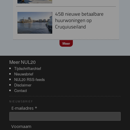
458 nieuwe betaalbare
huurwoningen op
Cruquiuseiland
Meer
Meer NUL20
Meer NUL20
Tijdschriftarchief
Nieuwsbrief
NUL20 RSS-feeds
Disclaimer
Contact
NIEUWSBRIEF
E-mailadres *
Voornaam