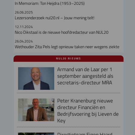
In Memoriam: Ton Heijdra (1953–2025)
26.06.2025
Lezersonderzoek nul20.nl – Jouw mening telt!
12.11.2024
Nico Dikstaal is de nieuwe hoofdredacteur van NUL20
26.04.2024
Wethouder Zita Pels legt opnieuw taken neer wegens ziekte
NUL20 NIEUWS
Armand van de Laar per 1
september aangesteld als
secretaris-directeur MRA
Peter Kranenburg nieuwe
directeur Financiën en
Bedrijfsvoering bij Lieven de
Key
Directieteam Eigen Haard