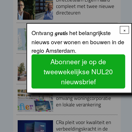
compleet met twee nieuwe
directeuren
Baaibuurt West moet
×
Ontvang
het belangrijkste
gratis
eigenzinnige woon-
nieuws over wonen en bouwen in de
werkwijk worden
regio Amsterdam.
Abonneer je op de
NVM: meer keuze op de
woningmarkt in Q2
tweewekelijkse NUL20
nieuwsbrief
RIGO: geen verband tussen
omvang woningcorporatie
en lokale verankering
CRa pleit voor kwaliteit en
verbeeldingskracht in de