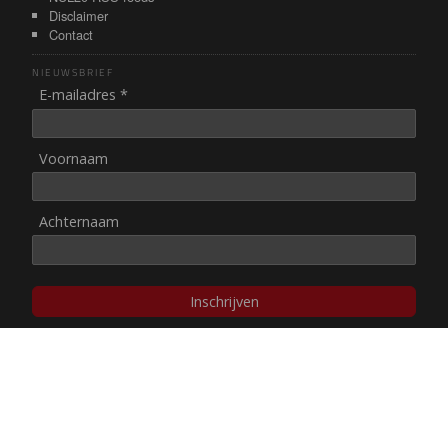
Disclaimer
Contact
NIEUWSBRIEF
E-mailadres *
Voornaam
Achternaam
Inschrijven
© NUL20, 2002-heden,
auteursrechten/disclaimer
Stichting NUL20 heeft de
ANBI-status
.
Image