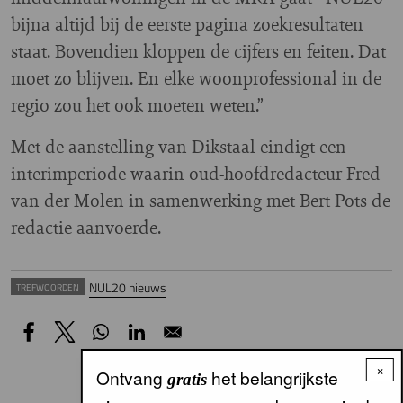
bijna altijd bij de eerste pagina zoekresultaten
staat. Bovendien kloppen de cijfers en feiten. Dat
moet zo blijven. En elke woonprofessional in de
regio zou het ook moeten weten.”
Met de aanstelling van Dikstaal eindigt een
interimperiode waarin oud-hoofdredacteur Fred
van der Molen in samenwerking met Bert Pots de
redactie aanvoerde.
NUL20 nieuws
TREFWOORDEN
×
Ontvang
het belangrijkste
gratis