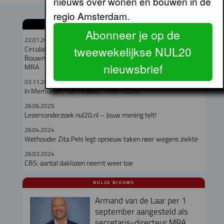
nieuws over wonen en bouwen in de
regio Amsterdam.
GERELATEERDE ARTIKELEN
Abonneer je op de
22.01.2026
tweewekelijkse NUL20
Circulair slopen loont: Circulaire Deal Secundaire
Bouwmaterialen wint aan terrein in Noord-Holland Noord en
nieuwsbrief
MRA
03.11.2025
In Memoriam: Ton Heijdra (1953–2025)
26.06.2025
Lezersonderzoek nul20.nl – Jouw mening telt!
26.04.2024
Wethouder Zita Pels legt opnieuw taken neer wegens ziekte
26.03.2024
CBS: aantal daklozen neemt weer toe
NUL20 NIEUWS
Armand van de Laar per 1
september aangesteld als
secretaris-directeur MRA