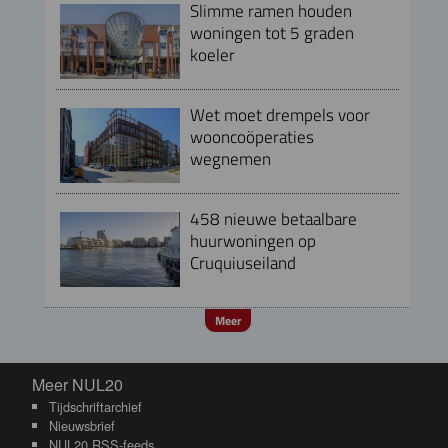
Slimme ramen houden
woningen tot 5 graden
koeler
Wet moet drempels voor
wooncoöperaties
wegnemen
458 nieuwe betaalbare
huurwoningen op
Cruquiuseiland
Meer
Meer NUL20
Meer NUL20
Tijdschriftarchief
Nieuwsbrief
NUL20 RSS-feeds