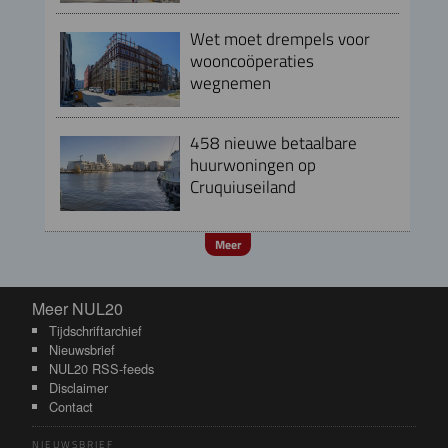
Wet moet drempels voor
wooncoöperaties
wegnemen
458 nieuwe betaalbare
huurwoningen op
Cruquiuseiland
Meer
Meer NUL20
Meer NUL20
Tijdschriftarchief
Nieuwsbrief
NUL20 RSS-feeds
Disclaimer
Contact
NIEUWSBRIEF