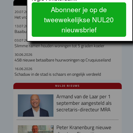
GERELATEERDE ARTIKELEN
Abonneer je op de
20.07.2026
Het vrouwelijk perspectief bij gebiedsontwikkeling
tweewekelijkse NUL20
13.07.2026
nieuwsbrief
Baaibuurt West moet eigenzinnige woon-werkwijk worden
03.07.2026
Slimme ramen houden woningen tot 5 graden koeler
30.06.2026
458 nieuwe betaalbare huurwoningen op Cruquiuseiland
16.06.2026
Schaduw in de stad is schaars en ongelijk verdeeld
NUL20 NIEUWS
Armand van de Laar per 1
september aangesteld als
secretaris-directeur MRA
Peter Kranenburg nieuwe