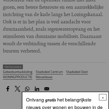
groen, een betere fietsroute en een aantrekkelijke
inrichting van de kade langs het Lozingskanaal.
Ook is er in het plan is veel aandacht voor
duurzaamheid, zoals regenwateropvang en het
stimuleren van duurzame mobiliteit. Daarnaast
wordt de verbinding tussen de verschillende
buurten verbeterd.
TREFWOORDEN
Gebiedsontwikkeling
Stadsdeel Centrum
Stadsdeel Oost
WONINGPRODUCTIE
Nieuwbouw
×
Ontvang
het belangrijkste
gratis
nieuws over wonen en bouwen in de