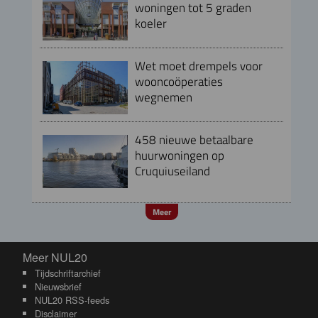
woningen tot 5 graden
koeler
Wet moet drempels voor
wooncoöperaties
wegnemen
458 nieuwe betaalbare
huurwoningen op
Cruquiuseiland
Meer
Meer NUL20
Meer NUL20
Tijdschriftarchief
Nieuwsbrief
NUL20 RSS-feeds
Disclaimer