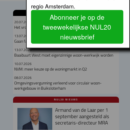
regio Amsterdam.
GERELATEERDE ARTIKELEN
Abonneer je op de
20.07.2026
tweewekelijkse NUL20
Het vrouwelijk perspectief bij gebiedsontwikkeling
nieuwsbrief
13.07.2026
Gaan fabriekswoningen het woningtekort lenigen?
13.07.2026
Baaibuurt West moet eigenzinnige woon-werkwijk worden
10.07.2026
NVM: meer keuze op de woningmarkt in Q2
08.07.2026
Omgevingsvergunning verleend voor circulair woon-
werkgebouw in Buiksloterham
NUL20 NIEUWS
Armand van de Laar per 1
september aangesteld als
secretaris-directeur MRA