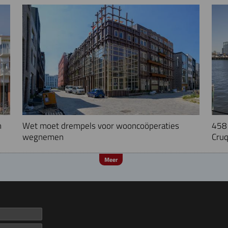
n
Wet moet drempels voor wooncoöperaties
458 
wegnemen
Cruq
Meer