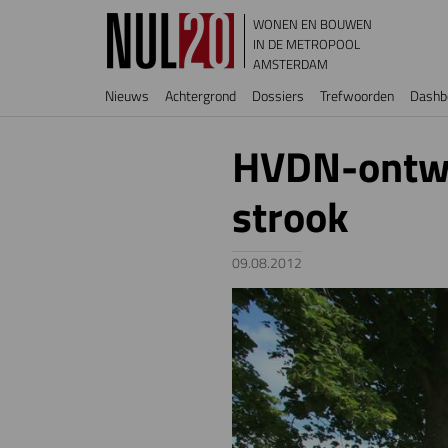
Overslaan en naar de inhoud gaan
WONEN EN BOUWEN
IN DE METROPOOL
AMSTERDAM
Hoofdnavigatie
Nieuws
Achtergrond
Dossiers
Trefwoorden
Dashb
HVDN-ontwe
strook
09.08.2012
Image