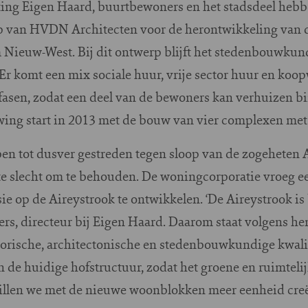
ting Eigen Haard, buurtbewoners en het stadsdeel heb
p van HVDN Architecten voor de herontwikkeling van d
Nieuw-West. Bij dit ontwerp blijft het stedenbouwkund
r komt een mix sociale huur, vrije sector huur en koo
fasen, zodat een deel van de bewoners kan verhuizen b
wing start in 2013 met de bouw van vier complexen met
n tot dusver gestreden tegen sloop van de zogeheten 
 slecht om te behouden. De woningcorporatie vroeg ee
ie op de Aireystrook te ontwikkelen. ‘De Aireystrook is
s, directeur bij Eigen Haard. Daarom staat volgens h
orische, architectonische en stedenbouwkundige kwali
de huidige hofstructuur, zodat het groene en ruimtelij
willen we met de nieuwe woonblokken meer eenheid creër