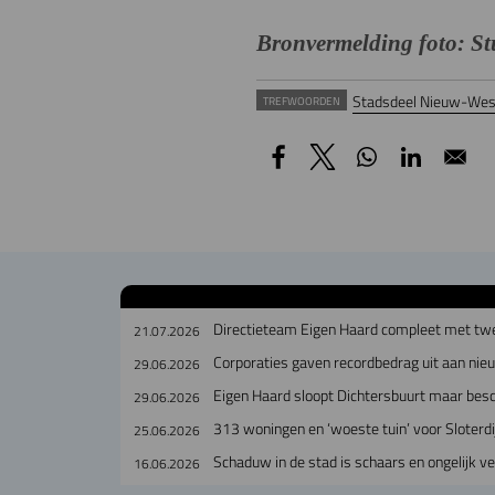
Bronvermelding foto: S
Stadsdeel Nieuw-Wes
TREFWOORDEN
Directieteam Eigen Haard compleet met tw
21.07.2026
Corporaties gaven recordbedrag uit aan ni
29.06.2026
Eigen Haard sloopt Dichtersbuurt maar bes
29.06.2026
313 woningen en ‘woeste tuin’ voor Sloterdi
25.06.2026
Schaduw in de stad is schaars en ongelijk v
16.06.2026