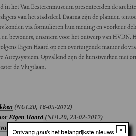
d in het Van Eesterenmuseum presenteerden de archit
igers van het stadsdeel. Daarna zijn de plannen tentoo
 konden via formulieren hun mening en voorkeur dele
el en bewoners, unaniem voor het ontwerp van HVDN.
volgens Eigen Haard op een overtuigende manier de vr
e Aireysysteem. Opvallend zijn de kunstwerken met orig
ster de Vlugtlaan.
okken
(NUL20, 16-05-2012)
oor Eigen Haard
(NUL20, 23-02-2012)
vatie
(NUL20, juli 2010)
×
Ontvang
het belangrijkste nieuws
gratis