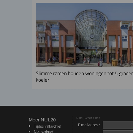
Slimme ramen houden woningen tot 5 grade
koeler
Meer NUL20
Meer NUL20
NIEUWSBRIEF
E-mailadres *
Tijdschriftarchief
Nieuwsbrief