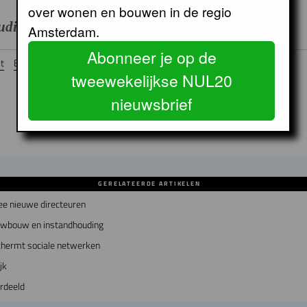
over wonen en bouwen in de regio
tudioninedots en HVDN Architecten
Amsterdam.
Abonneer je op de
t
Eigen Haard
Monument
Sloop
Stedelijke vernieuwing
tweewekelijkse NUL20
nieuwsbrief
GERELATEERDE ARTIKELEN
ee nieuwe directeuren
euwbouw en instandhouding
chermt sociale netwerken
jk
erdeeld