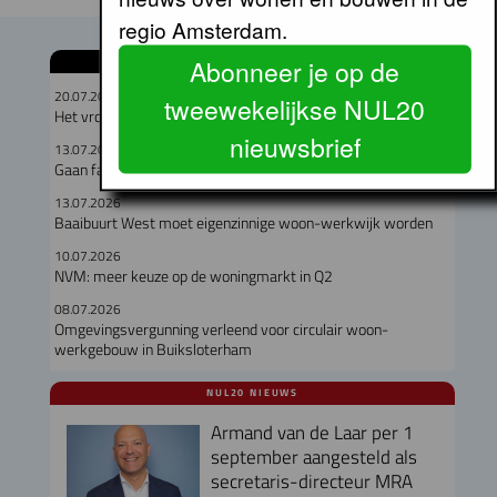
regio Amsterdam.
Abonneer je op de
GERELATEERDE ARTIKELEN
20.07.2026
tweewekelijkse NUL20
Het vrouwelijk perspectief bij gebiedsontwikkeling
nieuwsbrief
13.07.2026
Gaan fabriekswoningen het woningtekort lenigen?
13.07.2026
Baaibuurt West moet eigenzinnige woon-werkwijk worden
10.07.2026
NVM: meer keuze op de woningmarkt in Q2
08.07.2026
Omgevingsvergunning verleend voor circulair woon-
werkgebouw in Buiksloterham
NUL20 NIEUWS
Armand van de Laar per 1
september aangesteld als
secretaris-directeur MRA