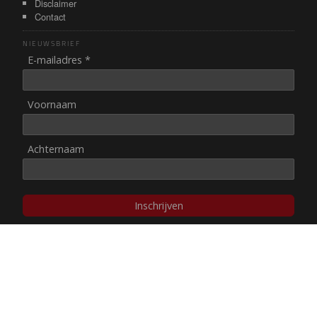
Disclaimer
Contact
NIEUWSBRIEF
E-mailadres *
Voornaam
Achternaam
Inschrijven
© NUL20, 2002-heden,
auteursrechten/disclaimer
Stichting NUL20 heeft de
ANBI-status
.
Image