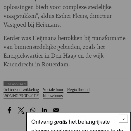
oplossingen biedt voor complexe stedelijke
vraagstukken”, aldus Esther Fleers, directeur
Vastgoed bij Heijmans.
Eerder was Heijmans betrokken bij transformatie
van binnenstedelijke gebieden, zoals het
Energiekwartier in Den Haag en de wijk
Katendrecht in Rotterdam.
TREFWOORDEN
Gebiedsontwikkeling
Sociale huur
Regio IJmond
WONINGPRODUCTIE
Nieuwbouw
×
Ontvang
het belangrijkste
gratis
nieuws over wonen en bouwen in de