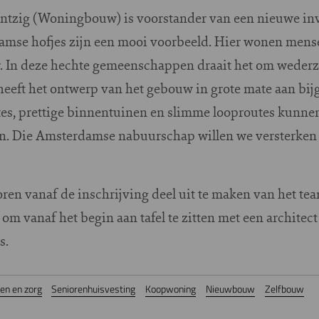
tzig (Woningbouw) is voorstander van een nieuwe inv
amse hofjes zijn een mooi voorbeeld. Hier wonen mens
r. In deze hechte gemeenschappen draait het om wederzi
eeft het ontwerp van het gebouw in grote mate aan bij
es, prettige binnentuinen en slimme looproutes kunne
en. Die Amsterdamse nabuurschap willen we versterke
en vanaf de inschrijving deel uit te maken van het tea
om vanaf het begin aan tafel te zitten met een architect
s.
n en zorg
Seniorenhuisvesting
Koopwoning
Nieuwbouw
Zelfbouw