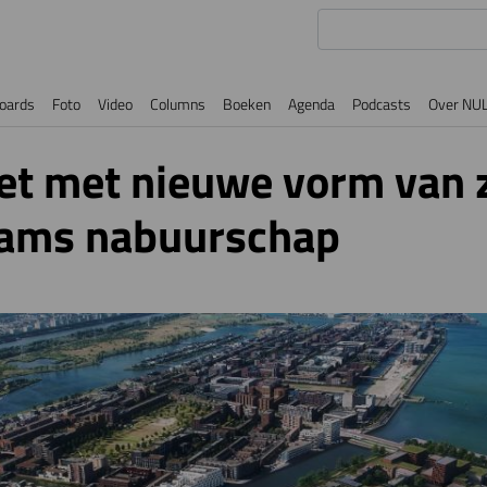
oards
Foto
Video
Columns
Boeken
Agenda
Podcasts
Over NU
t met nieuwe vorm van 
ams nabuurschap