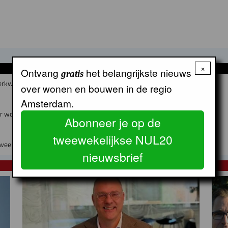
×
GERELATEERDE ARTIKELEN
Ontvang
het belangrijkste nieuws
gratis
erkwijk worden
over wonen en bouwen in de regio
Amsterdam.
air woon-werkgebouw in Buiksloterham
Abonneer je op de
tweewekelijkse NUL20
wee jaar verhuizen
nieuwsbrief
NUL20 NIEUWS