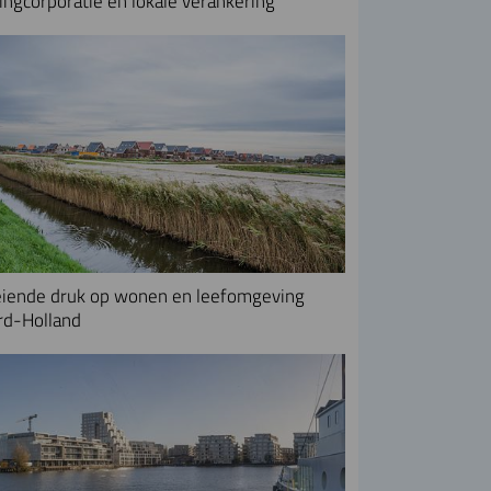
ngcorporatie en lokale verankering
iende druk op wonen en leefomgeving
rd-Holland