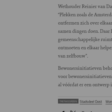
Wethouder Reinier van Dan
“Plekken zoals de Amsterd
ontfermen zich over elkaa
samen dingen doen. Daar h
gemeenschappelijke ruimt
ontmoeten en elkaar help
van zelfbouw”.
Bewonersinitiatieven behor
voor bewonersinitiatieven 
al vóórdat er een ontwerp i
Stadsdeel Oost
Wone
TREFWOORDEN