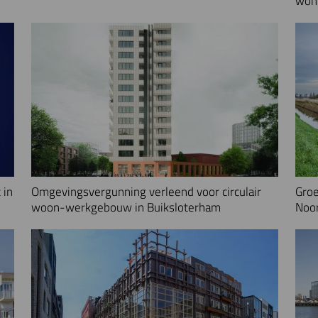
woni
 in
Omgevingsvergunning verleend voor circulair
Groe
woon-werkgebouw in Buiksloterham
Noo