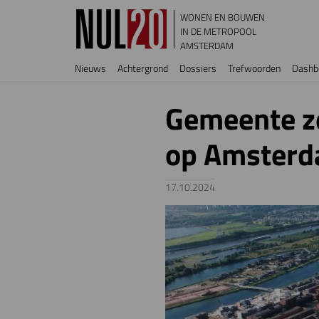
Overslaan en naar de inhoud gaan
WONEN EN BOUWEN
IN DE METROPOOL
AMSTERDAM
Hoofdnavigatie
Nieuws
Achtergrond
Dossiers
Trefwoorden
Dashb
Gemeente ze
op Amsterd
17.10.2024
Image