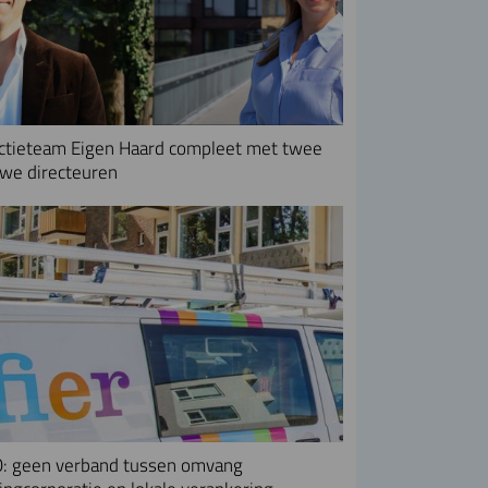
ctieteam Eigen Haard compleet met twee
we directeuren
: geen verband tussen omvang