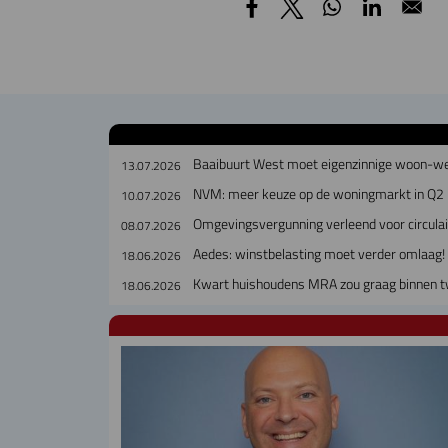
Baaibuurt West moet eigenzinnige woon-w
13.07.2026
NVM: meer keuze op de woningmarkt in Q2
10.07.2026
Omgevingsvergunning verleend voor circul
08.07.2026
Aedes: winstbelasting moet verder omlaag!
18.06.2026
Kwart huishoudens MRA zou graag binnen t
18.06.2026