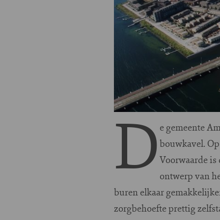
D
e gemeente Ams
bouwkavel. Op
Voorwaarde is 
ontwerp van he
buren elkaar gemakkelijk
zorgbehoefte prettig zelfs