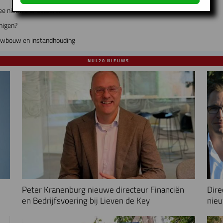
ee nieuwe directeuren
nigen?
euwbouw en instandhouding
NUL20 NIEUWS
Peter Kranenburg nieuwe directeur Financiën
Dire
en Bedrijfsvoering bij Lieven de Key
nieu