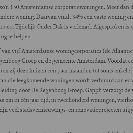
 zo’n 150 Amsterdamse corporatiewoningen. Meer dan de
andere woning. Daarvan vindt 34% een vaste woning en
project Tijdelijk Onder Dak is verlengd. Afgesproken is
ng te helpen.
ief van vijf Amsterdamse woningcorporaties (de Alliantie
egenboog Groep en de gemeente Amsterdam. Voordat c
ren zij deze huizen een paar maanden tot soms enkele ja
 van die leegkomende woningen wordt verhuurd aan ec
eiding door De Regenboog Groep. Gapph verzorgt de 
as om in één jaar tijd, in tweehonderd woningen, vierh
jn veel stadsvernieuwings- en renovatieprojecten uitg