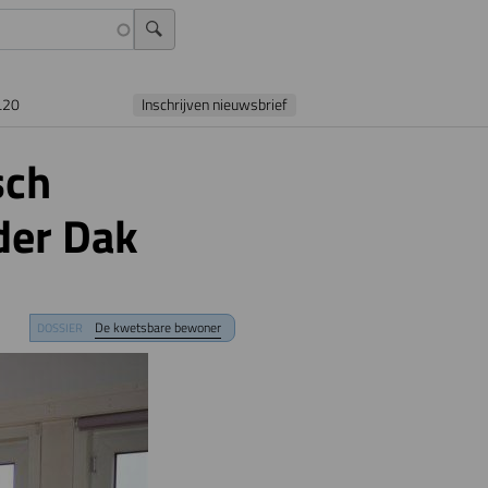
L20
Inschrijven nieuwsbrief
sch
nder Dak
De kwetsbare bewoner
DOSSIER