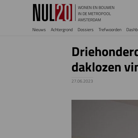
Overslaan en naar de inhoud gaan
WONEN EN BOUWEN
IN DE METROPOOL
AMSTERDAM
Hoofdnavigatie
Nieuws
Achtergrond
Dossiers
Trefwoorden
Dashb
Driehonder
daklozen vin
27.06.2023
Image