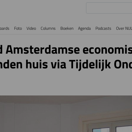
oards
Foto
Video
Columns
Boeken
Agenda
Podcasts
Over NU
d Amsterdamse economi
den huis via Tijdelijk O