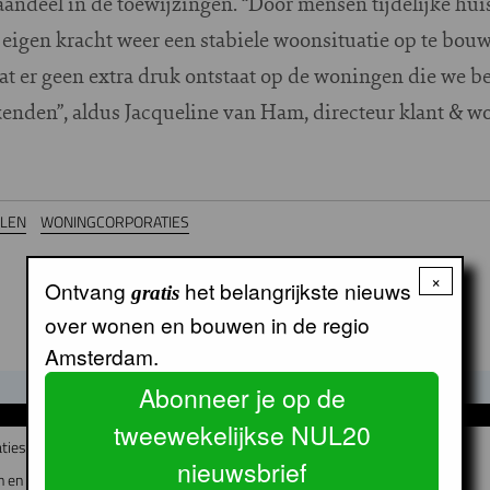
andeel in de toewijzingen. “Door mensen tijdelijke hui
p eigen kracht weer een stabiele woonsituatie op te bo
 dat er geen extra druk ontstaat op de woningen die we 
enden”, aldus Jacqueline van Ham, directeur klant & w
LEN
WONINGCORPORATIES
×
Ontvang
het belangrijkste nieuws
gratis
over wonen en bouwen in de regio
Amsterdam.
Abonneer je op de
GERELATEERDE ARTIKELEN
tweewekelijkse NUL20
ties fuseren?
nieuwsbrief
 en Bedrijfsvoering bij Lieven de Key