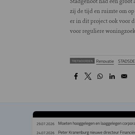
Stadgenoot had een groot a
zij de tijd en ruimte om o
er in dit project ook voor
voor reguliere woningzoek
Renovatie
STADSDE
TREFWOORDEN
Moeten hooggelegen en laaggelegen corpora
29.07.2026
Peter Kranenburg nieuwe directeur Financiën
24.07.2026