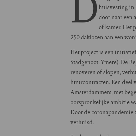
D
huisvesting in
door naar een 
of kamer. Het 
250 daklozen aan een woni
Het project is een initiat
Stadgenoot, Ymere), De R
renoveren of slopen, verhu
huurcontracten. Een deel
Amsterdammers, met begel
oorspronkelijke ambitie w
Door de coronapandemie zi
verhuisd.