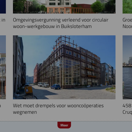
 in
Omgevingsvergunning verleend voor circulair
Groe
woon-werkgebouw in Buiksloterham
Noo
n
Wet moet drempels voor wooncoöperaties
458 
wegnemen
Cruq
Meer