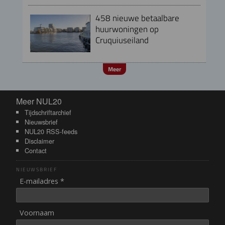
458 nieuwe betaalbare
huurwoningen op
Cruquiuseiland
Meer
Meer NUL20
Meer NUL20
Tijdschriftarchief
Nieuwsbrief
NUL20 RSS-feeds
Disclaimer
Contact
NIEUWSBRIEF
E-mailadres *
Voornaam