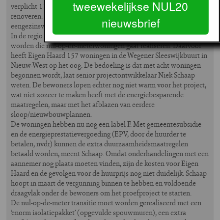
tweewekelijkse NUL20
verplicht 111.000 huurwoningen tot energieneutrale huizen te
renoveren. Tot dusver hebben deze partijen zich gestort op
nieuwsbrief
eengezinswoningen.
In de regio Amsterdam lijkt Eigen Haard de eerste corporatie te
worden die nul-op-de-meterwoningen gaat realiseren. Daarvoor
heeft Eigen Haard 157 woningen in de Wegener Sleeswijkbuurt in
Nieuw-West op het oog. De bedoeling is dat met acht woningen
begonnen wordt, laat senior projectontwikkelaar Niek Schaap
weten. De bewoners lopen echter nog niet warm voor het project,
wat niet zozeer te maken heeft met de energiebesparende
maatregelen, maar met het afblazen van eerdere
sloop/nieuwbouwplannen.
De woningen hebben nu nog een label F. Met gemeentesubsidie
en de energieprestatievergoeding (EPV, door de huurder te
betalen, nvdr) kunnen de extra duurzaamheidsmaatregelen
betaald worden, meent Schaap. Omdat onderhandelingen met een
aannemer nog plaats moeten vinden, zijn de kosten voor Eigen
Haard en de gevolgen voor de huurprijs nog niet duidelijk. Schaap
hoopt in maart de vergunning binnen te hebben en voldoende
draagvlak onder de bewoners om het proefproject te starten.
De nul-op-de-meter transitie moet worden gerealiseerd met een
‘enorm isolatiepakket’ (opgevulde spouwmuren), een extra