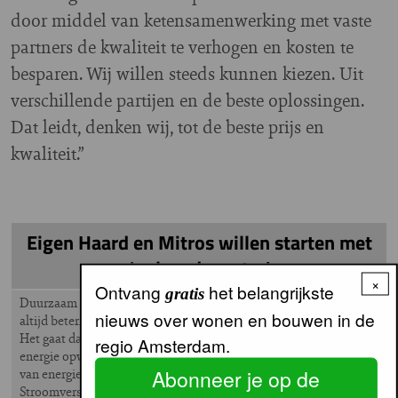
door middel van ketensamenwerking met vaste
partners de kwaliteit te verhogen en kosten te
besparen. Wij willen steeds kunnen kiezen. Uit
verschillende partijen en de beste oplossingen.
Dat leidt, denken wij, tot de beste prijs en
kwaliteit.”
Eigen Haard en Mitros willen starten met
‘nul op de meter'
×
Ontvang
het belangrijkste
gratis
Duurzaam renoveren naar energielabel A is één, maar het kan
nieuws over wonen en bouwen in de
altijd beter. Dan hebben we de nieuwste trend: nul-op-de-meter.
Het gaat dan om woningen die in een kalenderjaar net zoveel
regio Amsterdam.
energie opwekken als verbruiken. Dat kan door een combinatie
Abonneer je op de
van energie besparen en opwekken. Onder de noemer van De
Stroomversnelling hebben vier bouwers en zes corporaties zich