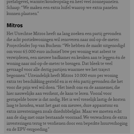
prefabgevel, warmte/koudeopslag en heel veel zonnepanelen.
Schaap: “We maken een extra luifel waarop we extra panelen
kunnen plaatsen.”
Mitros
Het Utrechtse Mitros heeft na lang zoeken een partij gevonden
die acht portiekwoningen wil renoveren naar nul-op-de-meter.
Projectleider Jop van Buchem: “We hebben de markt uitgenodigd
om voor 65.000 euro inclusief btw per woning wat asbest te
verwijderen, een nieuwe badkamer en keuken aan te leggen én de
woning naar nul-op-de-meter te brengen. Dat bleek te veel
gevraagd voor alle dertig partijen waarmee we het traject
begonnen.” Uiteindelijk heeft Mitros 10.000 euro per woning
extra ter beschikking gesteld en is er één partij gevonden die het
voor die prijs wel wil doen. “Het biedt ons en de aannemer, die
hier nauwelijks aan verdient, de kans te leren. Vooral voor
gestapelde bouw is dat nodig. Het is wel vreselijk lastig de kosten
laag te houden, want het gaat om nieuwe, dure apparatuur en
extra investeringen zoals driedubbelglas. Maar we moeten echt
aan de slag met onze bestaande voorraad. We verwachten de extra
investeringen terug te verdienen door een beperkte huurverhoging
en de EPV-vergoeding.”