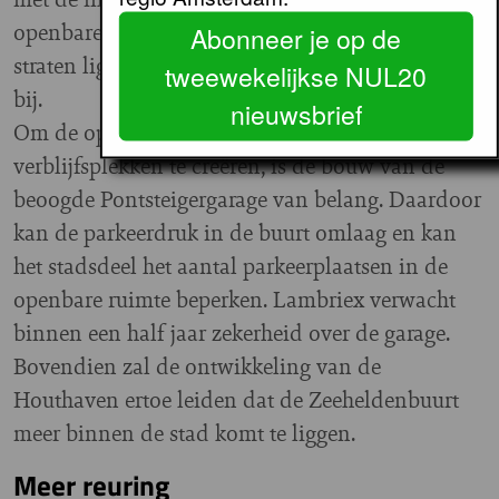
State gestuurd.
openbare ruimte. Enkele
Abonneer je op de
straten liggen er eind oktober nog opengebroken
tweewekelijkse NUL20
bij.
nieuwsbrief
Om de openbare ruimte te verbeteren en meer
verblijfsplekken te creëren, is de bouw van de
beoogde Pontsteigergarage van belang. Daardoor
kan de parkeerdruk in de buurt omlaag en kan
het stadsdeel het aantal parkeerplaatsen in de
openbare ruimte beperken. Lambriex verwacht
binnen een half jaar zekerheid over de garage.
Bovendien zal de ontwikkeling van de
Houthaven ertoe leiden dat de Zeeheldenbuurt
meer binnen de stad komt te liggen.
Meer reuring