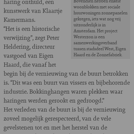
haring onthuld, een
Bovendien hebben enkele
woonblokken met sociale
kunstwerk van Klaartje
huurwoningen zonnepanelen
Kamermans.
gekregen, iets wat nog vrij
uitzonderlijk is in
“Het is een historische
Amsterdam. Het project
verwijzing”, zegt Peter
Westerzon is een
samenwerkingsverband
Heldering, directeur
tussen stadsdeel West, Eigen
vastgoed van Eigen
Haard en de Zonnefabriek.
Haard, die vanaf het
begin bij de vernieuwing van de buurt betrokken
is. “Dit was een buurt van vissers en bijbehorende
industrie. Bokkinghangen waren plekken waar
haringen werden gerookt en gedroogd.”
Het verleden van de buurt is bij de vernieuwing
zoveel mogelijk gerespecteerd, van de vele
gevelstenen tot en met het herstel van de