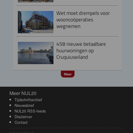
Wet moet drempels voor
wooncoöperaties
wegnemen
458 nieuwe betaalbare
huurwoningen op
Cruquiuseiland
Meer
Meer NUL20
Meer NUL20
Tijdschriftarchief
Nieuwsbrief
NUL20 RSS-feeds
Disclaimer
Contact