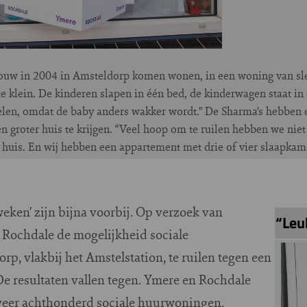
rouw in 2004 in Amsteldorp komen wonen, in een woning van sle
te klein. De kinderen slapen in één bed, de kinderwagen staat i
elen, omdat de baby anders wakker wordt.” De Sharma’s hebben
 groter huis te krijgen. “Veel hoop om te ruilen hebben we niet
r huis. En wij hebben een appartement met drie of vier slaapkam
eken’ zijn bijna voorbij. Op verzoek van
“Leu
Rochdale de mogelijkheid sociale
, vlakbij het Amstelstation, te ruilen tegen een
De resultaten vallen tegen. Ymere en Rochdale
geveer achthonderd sociale huurwoningen.