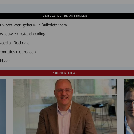
GERELATEERDE ARTIKELEN
air woon-werkgebouw in Buiksloterham
euwbouw en instandhouding
goed bij Rochdale
poraties niet redden
ekbaar
NUL20 NIEUWS