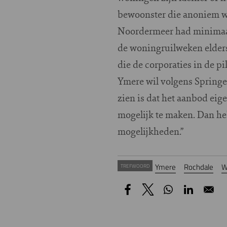
bewoonster die anoniem wi
Noordermeer had minimaal
de woningruilweken elders 
die de corporaties in de pi
Ymere wil volgens Springel
zien is dat het aanbod eig
mogelijk te maken. Dan he
mogelijkheden.”
Ymere
Rochdale
W
TREFWOORD