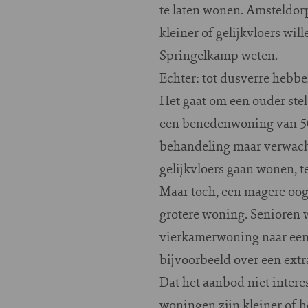
te laten wonen. Amsteldorp
kleiner of gelijkvloers wi
Springelkamp weten.
Echter: tot dusverre hebb
Het gaat om een ouder ste
een benedenwoning van 50
behandeling maar verwacht
gelijkvloers gaan wonen, t
Maar toch, een magere oogs
grotere woning. Senioren w
vierkamerwoning naar een 
bijvoorbeeld over een extr
Dat het aanbod niet inter
woningen zijn kleiner of he