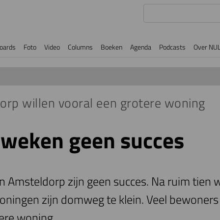
oards
Foto
Video
Columns
Boeken
Agenda
Podcasts
Over NU
rp willen vooral een grotere woning
lweken geen succes
 Amsteldorp zijn geen succes. Na ruim tien we
woningen zijn domweg te klein. Veel bewoner
tere woning.