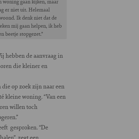
n woning gaan kijken, maar
ag er niet uit. Helemaal
woond. Ik denk niet dat de
eken mij gaan helpen, ik heb
en beetje stopgezet.”
ij hebben de aanvraag in
ren die kleiner en
 die op zoek zijn naar een
té kleine woning. “Van een
ren willen toch
geren.”
eeft gesproken. “De
 halen”, zegt een