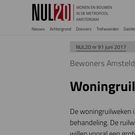
Overslaan en naar de inhoud gaan
WONEN EN BOUWEN
IN DE METROPOOL
AMSTERDAM
Hoofdnavigatie
Nieuws
Achtergrond
Dossiers
Trefwoorden
Dashb
NUL20 nr 91 juni 2017
Bewoners Amsteldo
Woningrui
De woningruilweken in
behandeling. De ruil
willen vooral een gro