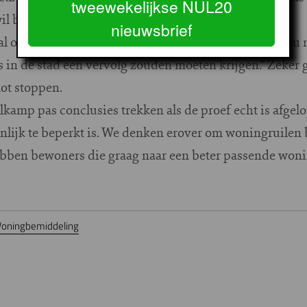
tweewekelijkse NUL20
l blijven.
nieuwsbrief
 op een stuk of vijf woningruilen gehoopt: “Ik kan n
in de stad een vervolg zouden moeten krijgen.” Zeker g
lot stoppen.
kamp pas conclusies trekken als de proef echt is afgel
enlijk te beperkt is. We denken erover om woningruilen
bben bewoners die graag naar een beter passende woni
oningbemiddeling