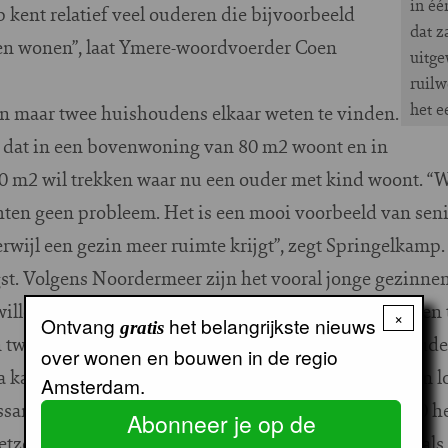
in éé
 kent relatief veel ouderen die bijvoorbeeld
dat z
llen wonen”, laat Ymere-woordvoerder Coen
uitge
ruilw
het e
en maar twee huishoudens elkaar weten te vinden.
l dat in een bovenwoning van 80 m2 woont en in
 m2 wil trekken waar nu een ouder met kind woont. “W
en geen probleem. Het is een mooi voorbeeld van senio
erwijl een gezin meer ruimte krijgt”, zegt Springelkamp.
t. Volgens Noordermeer zijn het vooral jonge gezinnen
illen wel naar een kleinere woning, maar niet naar een 
×
Ontvang
het belangrijkste nieuws
gratis
tweekamerwoning is een te grote stap. De meeste oude
over wonen en bouwen in de regio
a kamer beschikken, voor als de kleinkinderen komen lo
Amsterdam.
essant is, bevestigen ook diverse bewoners die NUL20 h
Abonneer je op de
tzelfde. Dan ga je je niet een hele verhuizing op je hals