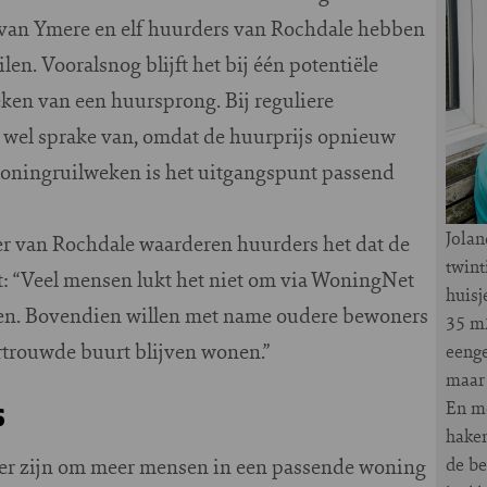
van Ymere en elf huurders van Rochdale hebben
len. Vooralsnog blijft het bij één potentiële
ken van een huursprong. Bij reguliere
l wel sprake van, omdat de huurprijs opnieuw
 woningruilweken is het uitgangspunt passend
Jolan
r van Rochdale waarderen huurders het dat de
twint
t: “Veel mensen lukt het niet om via WoningNet
huisj
den. Bovendien willen met name oudere bewoners
35 m2
trouwde buurt blijven wonen.”
eeng
maar 
s
En me
haken
de be
er zijn om meer mensen in een passende woning