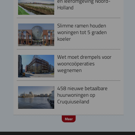
en leefomgeving Noord-
Holland
Slimme ramen houden
woningen tot 5 graden
koeler
Wet moet drempels voor
wooncoöperaties
wegnemen
458 nieuwe betaalbare
huurwoningen op
Cruquiuseiland
Meer