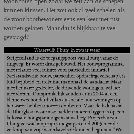
woonboten open zodat we zelf aan de schepen
kunnen klussen. Het zou ook al veel schelen als
de woonbootbewoners eens een keer met rust
worden gelaten. Maar dat is blijkbaar te veel
gevraagd.”
Waterwijk IJburg in zwaar weer
Steigereiland is de toegangspoort van IJburg vanaf de
ringweg. Er wordt druk gebouwd. Het bouwprogramma,
met relatief veel ruimte voor particulier initiatief
(welstandsvrije bouw, particulier opdrachtgeverschap), is
luid bejubeld en trekt internationaal de aandacht. Maar
met het natte gedeelte, de drijvende woningen, wil het
niet vlotten. Oorspronkelijk zouden er in 2004 al een
kleine tweehonderd villa’s en sociale huurwoningen op
het water hebben moeten dobberen. Maar de bak naast
de IJburglaan waarin ze hadden moeten liggen is op een
kolossale hoogspanningsmast na leeg. Projectbureau
IJburg verwacht op zijn vroegst pas eind 2005 met de
verkoop van vrije waterkavels te kunnen beginnen. “We