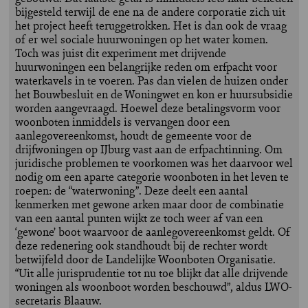
bijgesteld terwijl de ene na de andere corporatie zich uit
het project heeft teruggetrokken. Het is dan ook de vraag
of er wel sociale huurwoningen op het water komen.
Toch was juist dit experiment met drijvende
huurwoningen een belangrijke reden om erfpacht voor
waterkavels in te voeren. Pas dan vielen de huizen onder
het Bouwbesluit en de Woningwet en kon er huursubsidie
worden aangevraagd. Hoewel deze betalingsvorm voor
woonboten inmiddels is vervangen door een
aanlegovereenkomst, houdt de gemeente voor de
drijfwoningen op IJburg vast aan de erfpachtinning. Om
juridische problemen te voorkomen was het daarvoor wel
nodig om een aparte categorie woonboten in het leven te
roepen: de “waterwoning”. Deze deelt een aantal
kenmerken met gewone arken maar door de combinatie
van een aantal punten wijkt ze toch weer af van een
‘gewone’ boot waarvoor de aanlegovereenkomst geldt. Of
deze redenering ook standhoudt bij de rechter wordt
betwijfeld door de Landelijke Woonboten Organisatie.
“Uit alle jurisprudentie tot nu toe blijkt dat alle drijvende
woningen als woonboot worden beschouwd”, aldus LWO-
secretaris Blaauw.