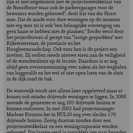
zijn er niet uitgekomen met de projectontwikkelaar van
de Noordbuurt waar ook de parkeergarages voor de
bewoners worden gebouwd”, deelt Iris van der Horst
mee. Dat de markt voor dure woningen op dit moment
niet erg mee zit is ook “een belangrijke overweging om
geen haast te hebben met de plannen.” Eerder werd door
het projectbureau al gerept van “lastige gesprekken” met
Rijkswaterstaat, de provincie en het
Hoogheemraadschap. Ook voor hen is dit project een
noviteit. Zij stellen steeds nieuwe eisen aan de veiligheid
of de waterkwaliteit op de locatie. Daardoor is er nog
altijd geen overeenstemming over zaken als het weghalen
van baggerslib en het wel of niet open laten van de sluis
in de dijk rond de bak.
De waterwijk wordt niet alleen later opgeleverd maar er
komen ook minder drijvende woningen te liggen. In 2000
meende de gemeente er nog 202 drijvende huizen te
kunnen realiseren. In mei 2002 had projectmanager
Marlene Rienstra het in NUL20 nog over slechts 170
drijvende huizen. Zestig daarvan zouden door een
projectontwikkelaar en een woningcorporatie worden
gebouwd. Dat laatste getal is inmiddels iets naar beneden