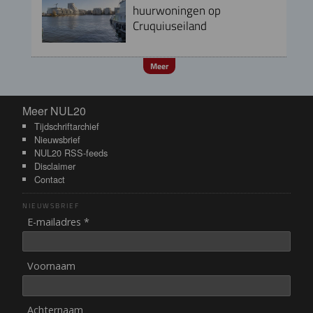
huurwoningen op
Cruquiuseiland
Meer
Meer NUL20
Meer NUL20
Tijdschriftarchief
Nieuwsbrief
NUL20 RSS-feeds
Disclaimer
Contact
NIEUWSBRIEF
E-mailadres *
Voornaam
Achternaam