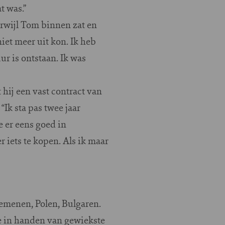
t was.”
rwijl Tom binnen zat en
niet meer uit kon. Ik heb
r is ontstaan. Ik was
hij een vast contract van
Ik sta pas twee jaar
 er eens goed in
r iets te kopen. Als ik maar
oemenen, Polen, Bulgaren.
e in handen van gewiekste