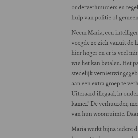
onderverhuurders en regelre
hulp van politie of gemeen
Neem Maria, een intelligen
voegde ze zich vanuit de h
hier hoger en er is veel mi
wie het kan betalen. Het 
stedelijk vernieuwingsge
aan een extra groep te ve
Uiteraard illegaal, in onde
kamer.” De verhuurder, mene
van hun woonruimte. Daarv
Maria werkt bijna iedere d