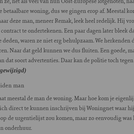
 ze, net als veel van hun Oost-Europese lotgenoten, na
le betaalbare woning, dus we gingen erop af. Meestal kom
aar deze man, meneer Remak, leek heel redelijk. Hij vr
contract te ondertekenen. Een paar dagen later bleek d
fte deden, waren ze niet erg behulpzaam. We herkenden 
ren. Naar dat geld kunnen we dus fluiten. Een goede, maa
 van dat soort advertenties. Daar kan de politie toch te
 gewijzigd)
eiden man
aat meestal de man de woning. Maar hoe kom je eigenli
ch direct te kunnen inschrijven bij Woningnet waar hi
op de urgentielijst zou komen, maar zo eenvoudig was h
n onderhuur.