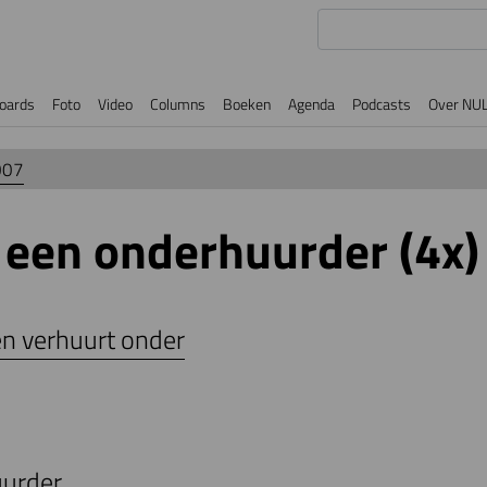
oards
Foto
Video
Columns
Boeken
Agenda
Podcasts
Over NU
007
n een onderhuurder (4x)
en verhuurt onder
uurder