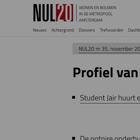
Overslaan en naar de inhoud gaan
WONEN EN BOUWEN
IN DE METROPOOL
AMSTERDAM
Hoofdnavigatie
Nieuws
Achtergrond
Dossiers
Trefwoorden
Dashb
NUL20 nr 35, november 2
Profiel va
Student Jair huurt 
De notoire onderh