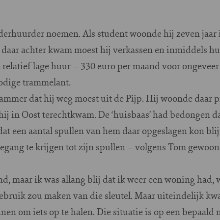
derhuurder noemen. Als student woonde hij zeven jaar i
daar achter kwam moest hij verkassen en inmiddels huur
relatief lage huur – 330 euro per maand voor ongeveer 
odige trammelant.
jammer dat hij weg moest uit de Pijp. Hij woonde daar 
n hij in Oost terechtkwam. De ‘huisbaas’ had bedongen 
t een aantal spullen van hem daar opgeslagen kon blijv
oegang te krijgen tot zijn spullen – volgens Tom gewoo
d, maar ik was allang blij dat ik weer een woning had, w
 gebruik zou maken van die sleutel. Maar uiteindelijk 
en om iets op te halen. Die situatie is op een bepaald