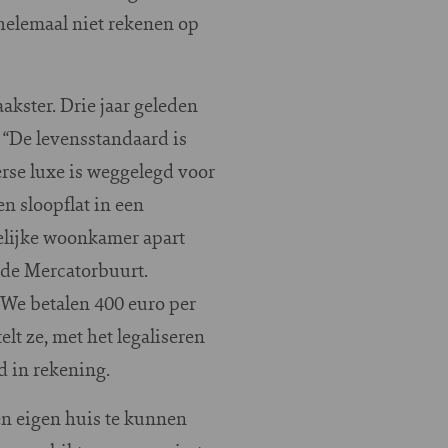
 helemaal niet rekenen op
akster. Drie jaar geleden
 “De levensstandaard is
erse luxe is weggelegd voor
 sloopflat in een
elijke woonkamer apart
 de Mercatorbuurt.
 “We betalen 400 euro per
lt ze, met het legaliseren
 in rekening.
een eigen huis te kunnen