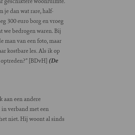
ar geschiktere woonruimte.
 je dan wat rare, half-
oeg 300 euro borg en vroeg
at we bedrogen waren. Bij
de man van een foto, maar
r kostbare les. Als ik op
gen optreden?” [BDvH]
(De
jk aan een andere
j in verband met een
et niet. Hij woont al sinds