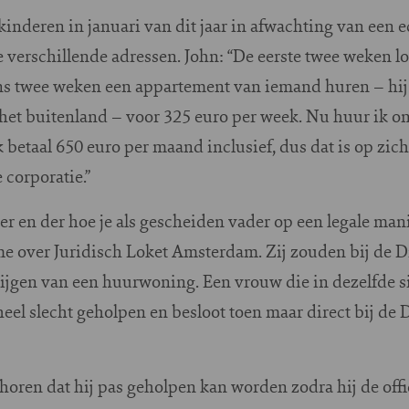
 kinderen in januari van dit jaar in afwachting van een 
 verschillende adressen. John: “De eerste twee weken lo
ns twee weken een appartement van iemand huren – hij
 het buitenland – voor 325 euro per week. Nu huur ik o
k betaal 650 euro per maand inclusief, dus dat is op zic
 corporatie.”
er en der hoe je als gescheiden vader op een legale ma
me over Juridisch Loket Amsterdam. Zij zouden bij de
jgen van een huurwoning. Een vrouw die in dezelfde sit
heel slecht geholpen en besloot toen maar direct bij de
e horen dat hij pas geholpen kan worden zodra hij de off