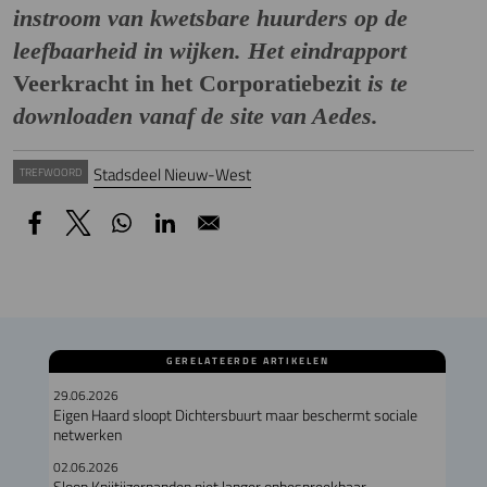
instroom van kwetsbare huurders op de
leefbaarheid in wijken. Het eindrapport
Veerkracht in het Corporatiebezit
is te
downloaden vanaf de site van Aedes.
Stadsdeel Nieuw-West
TREFWOORD
GERELATEERDE ARTIKELEN
29.06.2026
Eigen Haard sloopt Dichtersbuurt maar beschermt sociale
netwerken
02.06.2026
Sloop Knijtijzerpanden niet langer onbespreekbaar