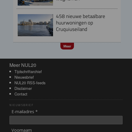
458 nieuwe betaalbare
huurwoningen op
Cruquiuseiland
Meer
Meer NUL20
Meer NUL20
Tijdschriftarchief
Nieuwsbrief
NUL20 RSS-feeds
Disclaimer
Contact
NIEUWSBRIEF
E-mailadres *
Voornaam