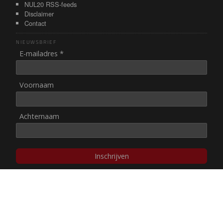
NUL20 RSS-feeds
Disclaimer
Contact
NIEUWSBRIEF
E-mailadres *
Voornaam
Achternaam
Inschrijven
© NUL20, 2002-heden,
auteursrechten/disclaimer
Stichting NUL20 heeft de
ANBI-status
.
Image