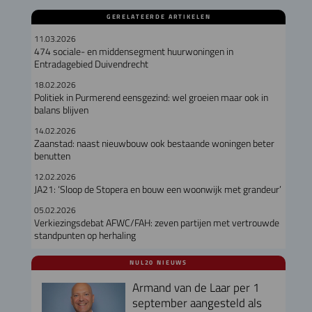
GERELATEERDE ARTIKELEN
11.03.2026
474 sociale- en middensegment huurwoningen in
Entradagebied Duivendrecht
18.02.2026
Politiek in Purmerend eensgezind: wel groeien maar ook in
balans blijven
14.02.2026
Zaanstad: naast nieuwbouw ook bestaande woningen beter
benutten
12.02.2026
JA21: ‘Sloop de Stopera en bouw een woonwijk met grandeur’
05.02.2026
Verkiezingsdebat AFWC/FAH: zeven partijen met vertrouwde
standpunten op herhaling
NUL20 NIEUWS
Armand van de Laar per 1
september aangesteld als