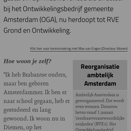
bij het Ontwikkelingsbedrijf gemeente
Amsterdam (OGA), nu herdoopt tot RVE
Grond en Ontwikkeling.
Klik hier voor kennismaking met Max van Engen (Directeur Wonen)
Hoe woon je zelf?
Reorganisatie
“Ik heb Brabantse ouders,
ambtelijk
Amsterdam
maar ben geboren
Amsterdammer. Ik ben er
Ambtelijk Amsterdam is
naar school gegaan, heb er
gereorganiseerd. Dat wordt
even wennen. Diensten
gestudeerd en lang
heten vanaf 1 januari
gewoond. Ik woon nu in
‘resultaatverantwoordelijke
eenheden’ (RVE’s). Het
Diemen, op het
Ontwikkelingsbedrijf