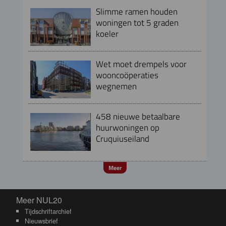
Slimme ramen houden
woningen tot 5 graden
koeler
Wet moet drempels voor
wooncoöperaties
wegnemen
458 nieuwe betaalbare
huurwoningen op
Cruquiuseiland
Meer
Meer NUL20
Meer NUL20
Tijdschriftarchief
Nieuwsbrief