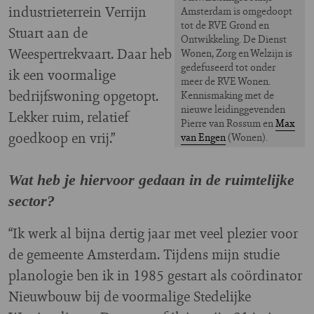
industrieterrein Verrijn
Amsterdam is omgedoopt
tot de RVE Grond en
Stuart aan de
Ontwikkeling. De Dienst
Weespertrekvaart. Daar heb
Wonen, Zorg en Welzijn is
gedefuseerd tot onder
ik een voormalige
meer de RVE Wonen.
bedrijfswoning opgetopt.
Kennismaking met de
nieuwe leidinggevenden
Lekker ruim, relatief
Pierre van Rossum en
Max
goedkoop en vrij.”
van Engen
(Wonen).
Wat heb je hiervoor gedaan in de ruimtelijke
sector?
“Ik werk al bijna dertig jaar met veel plezier voor
de gemeente Amsterdam. Tijdens mijn studie
planologie ben ik in 1985 gestart als coördinator
Nieuwbouw bij de voormalige Stedelijke