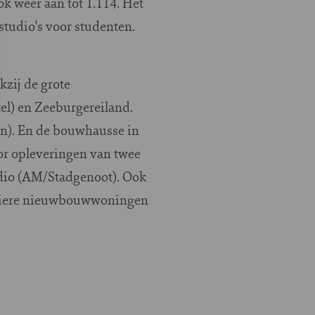
k weer aan tot 1.114. Het
studio's voor studenten.
zij de grote
l) en Zeeburgereiland.
n). En de bouwhausse in
or opleveringen van twee
dio (AM/Stadgenoot). Ook
eguliere nieuwbouwwoningen