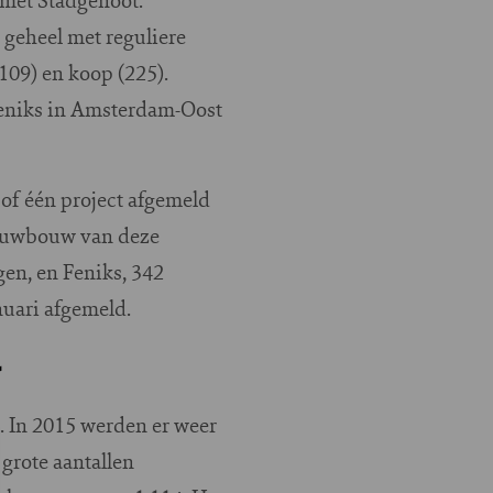
geheel met reguliere
109) en koop (225).
Feniks in Amsterdam-Oost
t of één project afgemeld
nieuwbouw van deze
en, en Feniks, 342
uari afgemeld.
r
 In 2015 werden er weer
grote aantallen