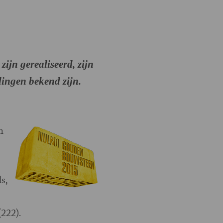
jn gerealiseerd, zijn
dingen bekend zijn.
n
s,
222).