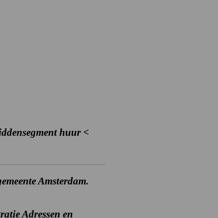
middensegment huur <
gemeente Amsterdam.
tratie Adressen en