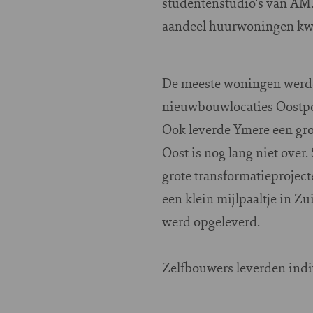
studentenstudio's van AM.
aandeel huurwoningen kwam
De meeste woningen werden
nieuwbouwlocaties Oostpo
Ook leverde Ymere een gr
Oost is nog lang niet ove
grote transformatieproje
een klein mijlpaaltje in Z
werd opgeleverd.
Zelfbouwers leverden indi