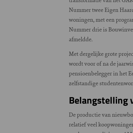
Nummer twee Eigen Haard r
woningen, met een program
Nummer drie is Bouwinves
afmeldde.
Met dergelijke grote projec
wordt voor of na de jaarw
pensioenbelegger in het E
zelfstandige studentenwon
Belangstelling
De productie van nieuwbou
relatief veel koopwoningen