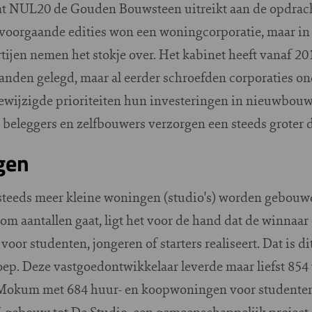
 dat NUL20 de Gouden Bouwsteen uitreikt aan de opdrac
e voorgaande edities won een woningcorporatie, maar in
artijen nemen het stokje over. Het kabinet heeft vanaf 2
banden gelegd, maar al eerder schroefden corporaties ond
ewijzigde prioriteiten hun investeringen in nieuwbouwp
, beleggers en zelfbouwers verzorgen een steeds groter 
gen
r steeds meer kleine woningen (studio's) worden gebouw
 aantallen gaat, ligt het voor de hand dat de winnaar ee
oor studenten, jongeren of starters realiseert. Dat is d
p. Deze vastgoedontwikkelaar leverde maar liefst 854
a Mokum met 684 huur- en koopwoningen voor studenten,
-gebouw tot De Studio, een gemeenschappelijk project