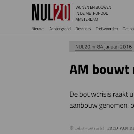
Overslaan en naar de inhoud gaan
WONEN EN BOUWEN
IN DE METROPOOL
AMSTERDAM
Hoofdnavigatie
Nieuws
Achtergrond
Dossiers
Trefwoorden
Dashb
NUL20 nr 84 januari 2016
AM bouwt 
De bouwcrisis raakt ui
aanbouw genomen, oo
Tekst - auteur(s)
FRED VAN D