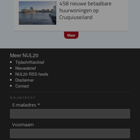
458 nieuwe betaalbare
huurwoningen op
Cruquiuseiland
Meer
Meer NUL20
Meer NUL20
Tijdschriftarchief
Nieuwsbrief
NUL20 RSS-feeds
Disclaimer
Contact
NIEUWSBRIEF
E-mailadres *
Voornaam