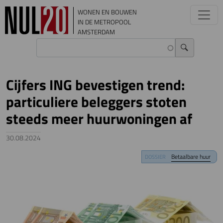
Overslaan en naar de inhoud gaan
WONEN EN BOUWEN
IN DE METROPOOL
AMSTERDAM
Cijfers ING bevestigen trend:
particuliere beleggers stoten
steeds meer huurwoningen af
30.08.2024
Image
Betaalbare huur
DOSSIER