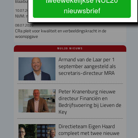
Baaibuurt West moet eigenzinnige woon-werkwijk worden
nieuwsbrief
10.07.2026
NVM: meer keuze op de woningmarkt in Q2
08.07.2026
CRa pleit voor kwaliteit en verbeeldingskracht in de
woonopgave
NUL20 NIEUWS
Armand van de Laar per 1
september aangesteld als
secretaris-directeur MRA
Peter Kranenburg nieuwe
directeur Financiën en
Bedrijfsvoering bij Lieven de
Key
Directieteam Eigen Haard
compleet met twee nieuwe