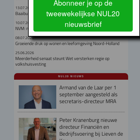
Abonneer je op de
13.07.2026
tweewekelijkse NUL20
Baaibuurt West moet eigenzinnige woon-werkwijk worden
nieuwsbrief
10.07.2026
NVM: meer keuze op de woningmarkt in Q2
08.07.2026
Groeiende druk op wonen en leefomgeving Noord-Holland
25.06.2026
Meerderheid senaat steunt Wet versterken regie op
volkshuisvesting
NUL20 NIEUWS
Armand van de Laar per 1
september aangesteld als
secretaris-directeur MRA
Peter Kranenburg nieuwe
directeur Financiën en
Bedrijfsvoering bij Lieven de