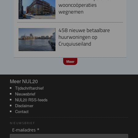
wooncoöperaties
wegnemen
458 nieuwe betaalbare
huurwoningen op
Cruquiuseiland
Meer
Meer NUL20
Meer NUL20
Tijdschriftarchief
Nieuwsbrief
NUL20 RSS-feeds
Disclaimer
Contact
NIEUWSBRIEF
E-mailadres *