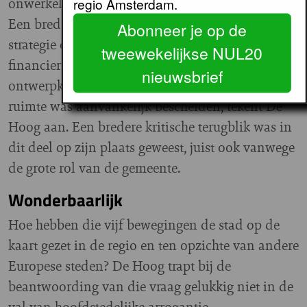
onwerkelijk aan.
regio Amsterdam.
Een breder perspectief, deel 3, gaat over beleid en
Abonneer je op de
strategie op stadsniveau, sturingsmodellen en
tweewekelijkse NUL20
financieringsbronnen. Het ambitieniveau voor de
nieuwsbrief
ontwerpkwaliteit van gebouwen en openbare
ruimte was aanvankelijk bescheiden, tekent De
Hoog aan. Een bredere kritische terugblik was in
dit deel op zijn plaats geweest, juist ook vanwege
de grote rol van de gemeente.
Wonderbaarlijk
Hoe hebben die vijf bewegingen de stad op de
kaart gezet in de regio en ten opzichte van andere
Europese steden? De Hoog trapt bij de
beantwoording van die vraag gelukkig niet in de
val van hoofdstedelijke arrogantie.