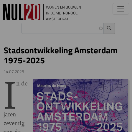
Overslaan en naar de inhoud gaan
WONEN EN BOUWEN
IN DE METROPOOL
AMSTERDAM
Stadsontwikkeling Amsterdam
1975-2025
I
14.07.2025
n de
jaren
zeventig
van de