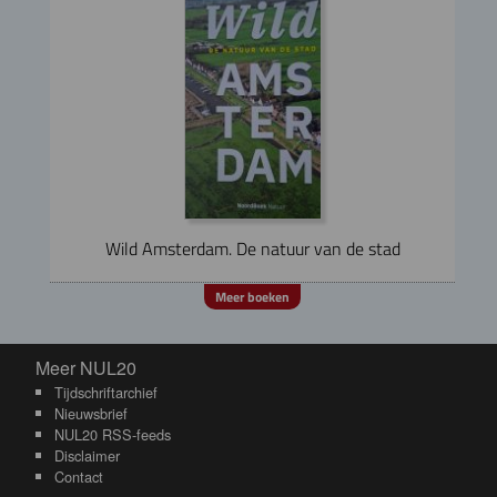
Wild Amsterdam. De natuur van de stad
Meer boeken
Meer NUL20
Meer NUL20
Tijdschriftarchief
Nieuwsbrief
NUL20 RSS-feeds
Disclaimer
Contact