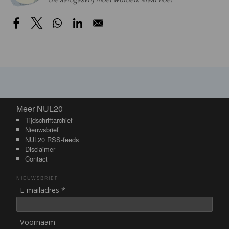
Meer NUL20
Meer NUL20
Tijdschriftarchief
Nieuwsbrief
NUL20 RSS-feeds
Disclaimer
Contact
NIEUWSBRIEF
E-mailadres *
Voornaam