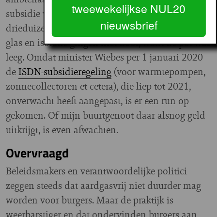
tweewekelijkse NUL20
subsidie verlaagd van vijfduizend naar
nieuwsbrief
drieduizend euro. En de subsidies voor HR++-
glas en isolatie gingen niet door, want de pot was
leeg. Omdat minister Wiebes per 1 januari 2020
de
ISDN-subsidieregeling
(voor warmtepompen,
zonnecollectoren et cetera), die liep tot 2021,
onverwacht heeft aangepast, is er een run op
gekomen. Of mijn buurtgenoot daar alsnog geld
uitkrijgt, is even afwachten.
Overvraagd
Beleidsmakers en verantwoordelijke politici
zeggen steeds dat aardgasvrij niet duurder mag
worden voor burgers. Maar de
praktijk is
weerbarstiger en dat ondervinden burgers aan