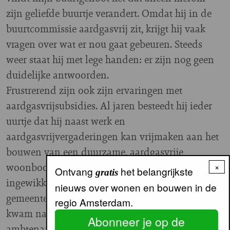
zijn geliefde buurtje verandert. Omdat hij in de
buurtcommissie aardgasvrij zit, krijgt hij vaak
vragen over wat er nou gaat gebeuren. Steeds
weer staat hij met lege handen: er zijn nog geen
duidelijke antwoorden.
Frustrerend zijn ook zijn ervaringen met
aardgasvrijsubsidies. Al jaren besteedt hij ieder
uurtje dat hij naast werk en
aardgasvrijvergaderingen kan vrijmaken aan het
bouwen van een duurzame, aardgasvrije
woonboot. Subsidie aanvragen bleek zo
×
Ontvang
het belangrijkste
gratis
ingewikkeld dat de medewerkers van de
nieuws over wonen en bouwen in de
gemeente er ook niet uit kwamen. Uiteindelijk
regio Amsterdam.
kwam na drie maanden en hulp van een aardige
Abonneer je op de
ambtenaar zijn aanvraag rond. Inmiddels was de