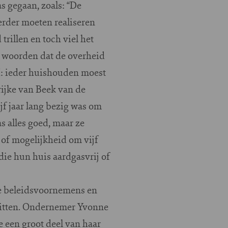
s gegaan, zoals: “De
erder moeten realiseren
trillen en toch viel het
el woorden dat de overheid
M: ieder huishouden moest
ijke van Beek van de
f jaar lang bezig was om
s alles goed, maar ze
of mogelijkheid om vijf
die hun huis aardgasvrij of
 de beleidsvoornemens en
itten.
Ondernemer Yvonne
 een groot deel van haar