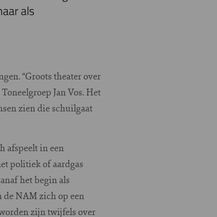
haar als
.
ngen. “Groots theater over
r Toneelgroep Jan Vos. Het
sen zien die schuilgaat
h afspeelt in een
met politiek of aardgas
anaf het begin als
an de NAM zich op een
worden zijn twijfels over