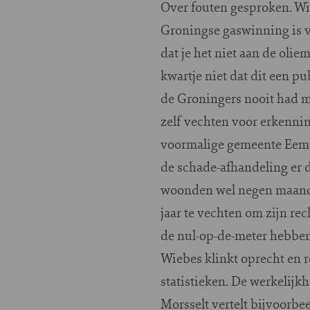
Over fouten gesproken. Wie
Groningse gaswinning is ve
dat je het niet aan de olie
kwartje niet dat dit een p
de Groningers nooit had m
zelf vechten voor erkenni
voormalige gemeente Eemsm
de schade-afhandeling er d
woonden wel negen maanden
jaar te vechten om zijn rec
de nul-op-de-meter hebben 
Wiebes klinkt oprecht en r
statistieken. De werkelijkh
Morsselt vertelt bijvoorbe