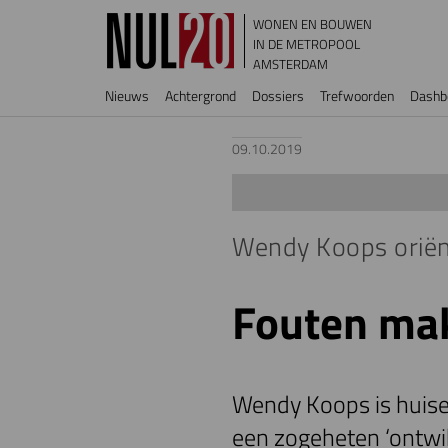
Overslaan en naar de inhoud gaan
WONEN EN BOUWEN
IN DE METROPOOL
AMSTERDAM
Hoofdnavigatie
Nieuws
Achtergrond
Dossiers
Trefwoorden
Dashb
09.10.2019
Wendy Koops oriën
Fouten mak
Wendy Koops is huise
een zogeheten ‘ontwikk