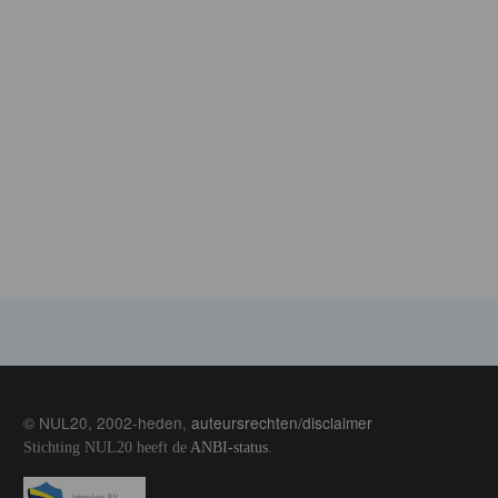
© NUL20, 2002-heden,
auteursrechten/disclaimer
Stichting NUL20 heeft de
ANBI-status
.
Image