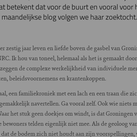
t betekent dat voor de buurt en vooral voor 
 maandelijkse blog volgen we haar zoektocht
er zestig jaar leven en liefde boven de gasbel van Groni
NRC. Ik hou van toneel, helemaal als het is gemaakt doo
n zeggen de complexe werkelijkheid van individuele men
orten, beleidsvoornemens en krantenkoppen.
al, een familiekroniek met een lach en een traan die zic
t gemakkelijk navertellen. Ga vooral zelf. Ook wie niets 
 Waar het stuk geen doekjes om windt, is dat Groningen v
 bewoners telden eigenlijk niet mee. Als de geoloog v
dat de bodem zich niet houdt aan zijn voorspellingen, 