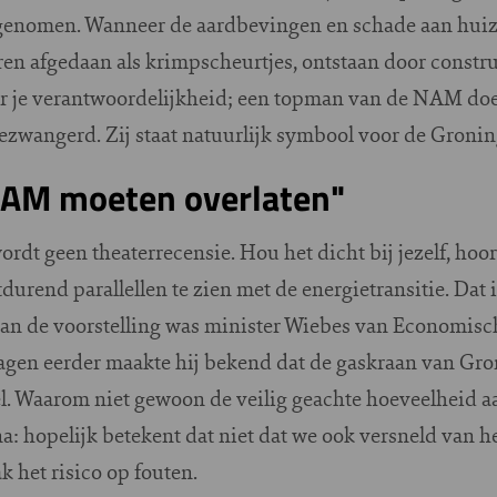
s genomen. Wanneer de aardbevingen en schade aan hui
n afgedaan als krimpscheurtjes, ontstaan door construc
 je verantwoordelijkheid; een topman van de NAM doet di
bezwangerd. Zij staat natuurlijk symbool voor de Gronin
NAM moeten overlaten"
ordt geen theaterrecensie. Hou het dicht bij jezelf, hoor
urend parallellen te zien met de energietransitie. Dat i
an de voorstelling was minister Wiebes van Economisc
dagen eerder maakte hij bekend dat de gaskraan van Gro
l. Waarom niet gewoon de veilig geachte hoeveelheid a
: hopelijk betekent dat niet dat we ook versneld van h
 het risico op fouten.