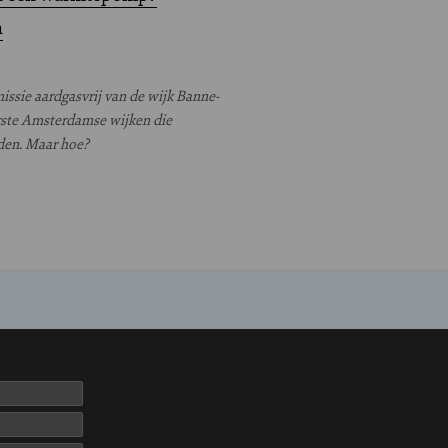
n
ssie aardgasvrij van de wijk Banne-
rste Amsterdamse wijken die
den. Maar hoe?