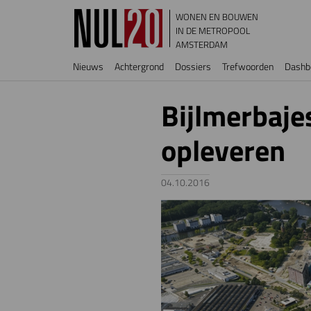
Overslaan en naar de inhoud gaan
WONEN EN BOUWEN
IN DE METROPOOL
AMSTERDAM
Hoofdnavigatie
Nieuws
Achtergrond
Dossiers
Trefwoorden
Dashb
Bijlmerbaje
opleveren
04.10.2016
Image