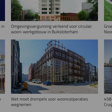
 in
Omgevingsvergunning verleend voor circulair
Groe
woon-werkgebouw in Buiksloterham
Noo
n
Wet moet drempels voor wooncoöperaties
458 
wegnemen
Cruq