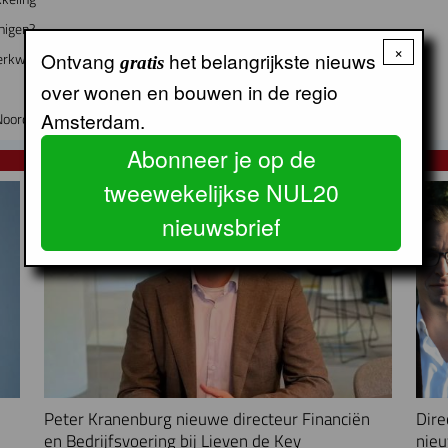
nigen?
×
Ontvang
het belangrijkste nieuws
erkwijk worden
gratis
over wonen en bouwen in de regio
Amsterdam.
Noord-Holland
Abonneer je op de
NUL20 NIEUWS
tweewekelijkse NUL20
nieuwsbrief
Peter Kranenburg nieuwe directeur Financiën
Dire
en Bedrijfsvoering bij Lieven de Key
nieu