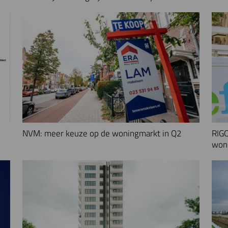
NVM: meer keuze op de woningmarkt in Q2
RIGO
woni