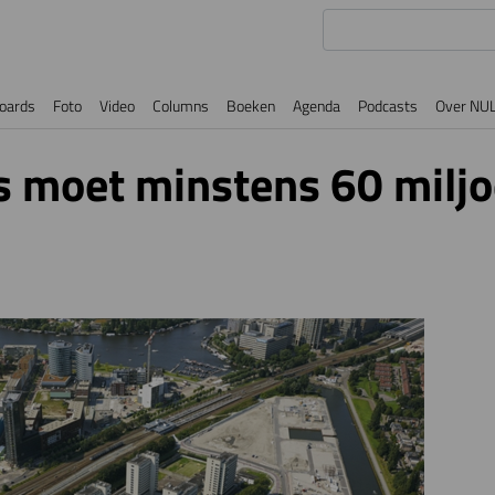
oards
Foto
Video
Columns
Boeken
Agenda
Podcasts
Over NU
s moet minstens 60 milj