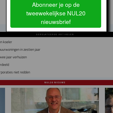
Abonneer je op de
tweewekelijkse NUL20
nieuwsbrief
GERELATEERDE ARTIKELEN
n koeler
uurwoningen in zestien jaar
wee jaar verhuizen
erdeeld
poraties niet redden
NUL20 NIEUWS