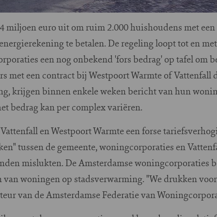
4 miljoen euro uit om ruim 2.000 huishoudens met een 
nergierekening te betalen. De regeling loopt tot en me
orporaties een nog onbekend 'fors bedrag' op tafel om 
 met een contract bij Westpoort Warmte of Vattenfall
ng, krijgen binnen enkele weken bericht van hun wonin
et bedrag kan per complex variëren.
Vattenfall en Westpoort Warmte een forse tariefsverhog
ken" tussen de gemeente, woningcorporaties en Vattenf
inden mislukten. De Amsterdamse woningcorporaties be
en van woningen op stadsverwarming. "We drukken voor
ecteur van de Amsterdamse Federatie van Woningcorpora