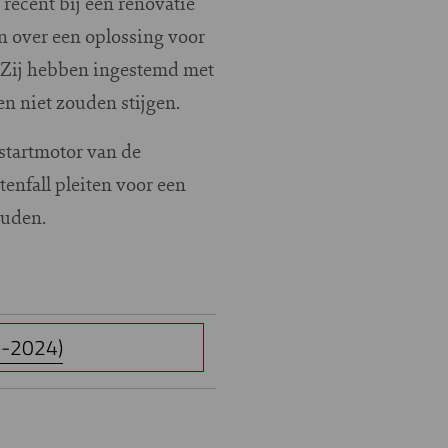
recent bij een renovatie
n over een oplossing voor
 Zij hebben ingestemd met
n niet zouden stijgen.
 startmotor van de
enfall pleiten voor een
houden.
3-2024)