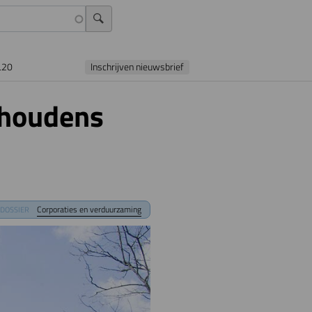
L20
Inschrijven nieuwsbrief
shoudens
Corporaties en verduurzaming
DOSSIER