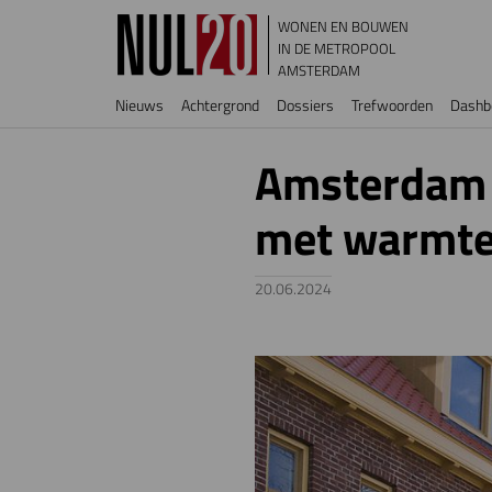
Overslaan en naar de inhoud gaan
WONEN EN BOUWEN
IN DE METROPOOL
AMSTERDAM
Hoofdnavigatie
Nieuws
Achtergrond
Dossiers
Trefwoorden
Dashb
Amsterdam 
met warmte
20.06.2024
Image