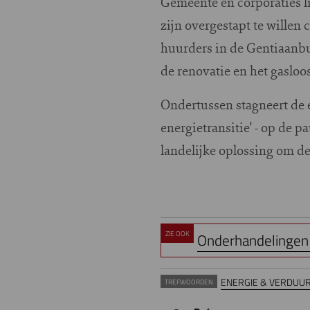
Gemeente en corporaties li
zijn overgestapt te wille
huurders in de Gentiaanb
de renovatie en het gaslo
Ondertussen stagneert de e
energietransitie' - op de 
landelijke oplossing om de
ZIE OOK
Onderhandelingen
ENERGIE & VERDUU
TREFWOORDEN