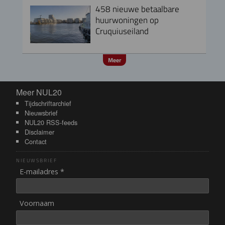
458 nieuwe betaalbare
huurwoningen op
Cruquiuseiland
Meer
Meer NUL20
Meer NUL20
Tijdschriftarchief
Nieuwsbrief
NUL20 RSS-feeds
Disclaimer
Contact
NIEUWSBRIEF
E-mailadres *
Voornaam