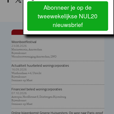
Abonneer je op de
tweewekelijkse NUL20
nieuwsbrief
AGENDA
Woonbootfestival
23.08.2026
Marineterrein, Amsterdam
Bijeenkomst
Woonbootvereniging Amsterdam, LWO
Actualiteit huurbeleid woningcorporaties
16.09.2026
Winthontlaan 4-6, Utrecht
Bijeenkomst
Seminars op Maat
Financieel beleid woningcorporaties
07.10.2026
Antropia, Hoofdstraat 8, Driebergen-Rijsenburg
Bijeenkomst
Seminars op Maat
Online bijeenkomst Groene Huisvesters: Op weg naar Paris-proof