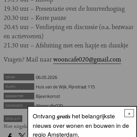
19.30 uur – Presentatie over de huurverhoging
20.30 uur – Korte pauze
20.45 uur – Verdieping en discussie (o.a. bezwaar
en actievoeren)
21.30 uur – Afsluiting met een hapje en drankje
Vragen? Mail naar
wooncafe020@gmail.com
06.05.2026
DATUM
Huis van de Wijk, Rijnstraat 115
PLAATS
Bijeenkomst
AGENDATYPE
Wooncafe020
ORGANISATIE
×
Ontvang
het belangrijkste
gratis
UITGELICHT
nieuws over wonen en bouwen in de
Niet uitgelicht
regio Amsterdam.