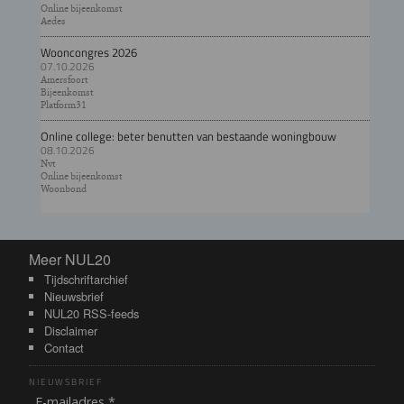
Online bijeenkomst
Aedes
Wooncongres 2026
07.10.2026
Amersfoort
Bijeenkomst
Platform31
Online college: beter benutten van bestaande woningbouw
08.10.2026
Nvt
Online bijeenkomst
Woonbond
Meer NUL20
Meer NUL20
Tijdschriftarchief
Nieuwsbrief
NUL20 RSS-feeds
Disclaimer
Contact
NIEUWSBRIEF
E-mailadres *